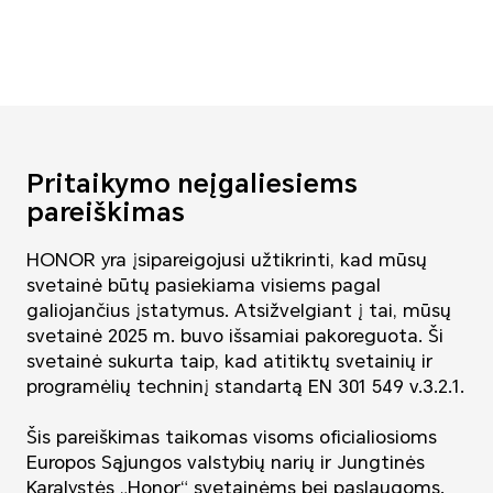
Pritaikymo neįgaliesiems
pareiškimas
HONOR yra įsipareigojusi užtikrinti, kad mūsų
svetainė būtų pasiekiama visiems pagal
galiojančius įstatymus. Atsižvelgiant į tai, mūsų
svetainė 2025 m. buvo išsamiai pakoreguota. Ši
svetainė sukurta taip, kad atitiktų svetainių ir
programėlių techninį standartą EN 301 549 v.3.2.1.
Šis pareiškimas taikomas visoms oficialiosioms
Europos Sąjungos valstybių narių ir Jungtinės
Karalystės „Honor“ svetainėms bei paslaugoms.