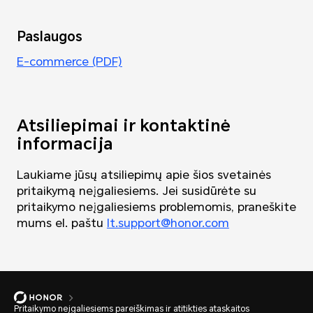
Paslaugos
E-commerce (PDF)
Atsiliepimai ir kontaktinė
informacija
Laukiame jūsų atsiliepimų apie šios svetainės
pritaikymą neįgaliesiems. Jei susidūrėte su
pritaikymo neįgaliesiems problemomis, praneškite
mums el. paštu
lt.support@honor.com
Pritaikymo neįgaliesiems pareiškimas ir atitikties ataskaitos