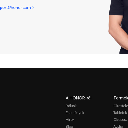
pport@honor.com
A HONOR-ról
Termék
Rólunk
Okostele
Események
Tabletek
Hírek
Okosesz
Blog
Audio