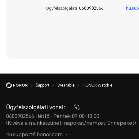
Ügyfélszolgálati
0680982566
hu.su
Support
Wearable
HONOR Watch 4
Ügyfélszolgálati vonal：
0680982566 Hétfő- Péntek 09:00-18:00
(Kivéve a munkaszüneti napokat/nemzeti ünnepeket)
hu.support@honor.com