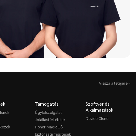
Vissza a tetejére
ek
Támogatás
Szoftver és
Alkalmazások
fonok
Ügyfélszolgálat
Device Clone
Jótállási feltételek
közök
Honor MagicOS
biztonsági frissítések