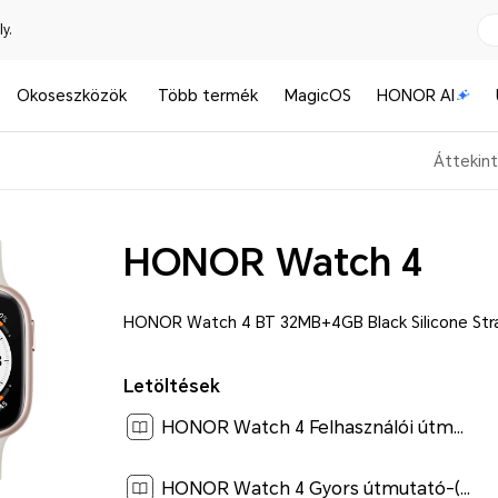
y.
Okoseszközök
Több termék
MagicOS
HONOR AI
Áttekin
HONOR Watch 4
HONOR Watch 4 BT 32MB+4GB Black Silicone Str
Letöltések
HONOR Watch 4 Felhasználói útmutató-(01,TMA-B19,hu-HU)[ 1.4M ]
HONOR Watch 4 Gyors útmutató-(01,TMA-B19,hu-HU)[ 1.7M ]