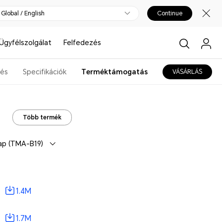
Global / English
Continue
Ügyfélszolgálat
Felfedezés
tés
Specifikációk
Terméktámogatás
VÁSÁRLÁS
Több termék
ap (TMA-B19)
1.4M
1.7M