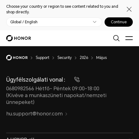
Choose your country or region to see content related to you and
shop directly.
Global / English
Continue
Support
Security
2026
Május
Ügyfélszolgálati vonal：
0680982566 Hétfő- Péntek 09:00-18:00
(Kivéve a munkaszüneti napokat/nemzeti
ünnepeket)
hu.support@honor.com