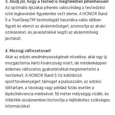
3. Aludj jól, hogy a tested is megfelelően pihenhessen!
Az optimális éjszakai pihenés valószínűleg a testedzési
rutin legkevésbé figyelembe vett eleme. A HONOR Band
5 a TrueSleepTM technológiát használva valós időben
figyeli és elemzi az alvásminőséget, azonosítja az alvási
szokásokat, és javaslatokkal segíti az alvásminőség
javítását.
4. Mozogj változatosan!
Akár az edzés eredményességének növelése, akár egy új
mozgásforma iránti kíváncsiság miatt, de mindenképpen
érdemes változatos gyakorlatokkal megismertetni a
testünket. A HONOR Band 5 tíz különböző
sporttevékenyéget támogat a pulzusszám, az edzési
időtartam, a távolság vagy például futás esetén a
lépésfrekvencia mérésével. 50 méter mélységig vízálló, és
többféle úszásnemben biztosítja a fejlődéshez szükséges
információkat.