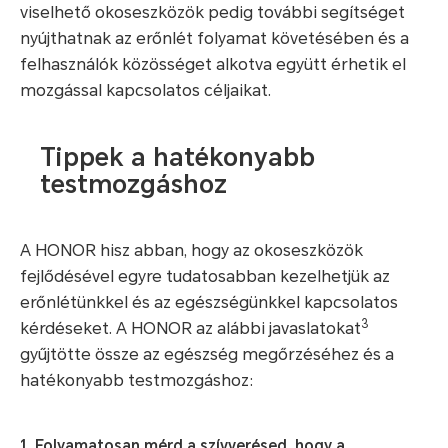
viselhető okoseszközök pedig további segítséget
nyújthatnak az erőnlét folyamat követésében és a
felhasználók közösséget alkotva együtt érhetik el
mozgással kapcsolatos céljaikat.
Tippek a hatékonyabb
testmozgáshoz
A HONOR hisz abban, hogy az okoseszközök
fejlődésével egyre tudatosabban kezelhetjük az
erőnlétünkkel és az egészségünkkel kapcsolatos
3
kérdéseket. A HONOR az alábbi javaslatokat
gyűjtötte össze az egészség megőrzéséhez és a
hatékonyabb testmozgáshoz:
1. Folyamatosan mérd a szívverésed, hogy a