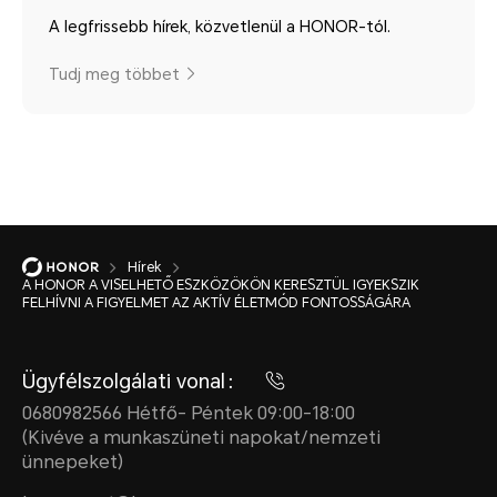
A legfrissebb hírek, közvetlenül a HONOR-tól.
Tudj meg többet
Hírek
A HONOR A VISELHETŐ ESZKÖZÖKÖN KERESZTÜL IGYEKSZIK
FELHÍVNI A FIGYELMET AZ AKTÍV ÉLETMÓD FONTOSSÁGÁRA
Ügyfélszolgálati vonal：
0680982566 Hétfő- Péntek 09:00-18:00
(Kivéve a munkaszüneti napokat/nemzeti
ünnepeket)