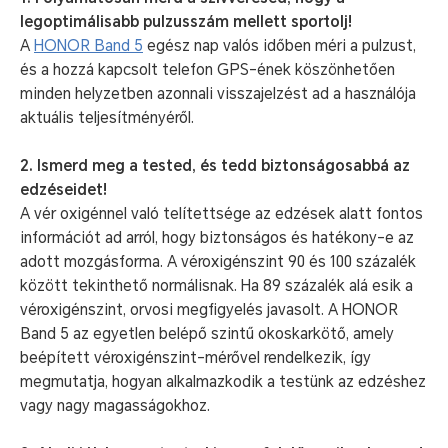
legoptimálisabb pulzusszám mellett sportolj!
A
HONOR Band 5
egész nap valós időben méri a pulzust,
és a hozzá kapcsolt telefon GPS-ének köszönhetően
minden helyzetben azonnali visszajelzést ad a használója
aktuális teljesítményéről.
2. Ismerd meg a tested, és tedd biztonságosabbá az
edzéseidet!
A vér oxigénnel való telítettsége az edzések alatt fontos
információt ad arról, hogy biztonságos és hatékony-e az
adott mozgásforma. A véroxigénszint 90 és 100 százalék
között tekinthető normálisnak. Ha 89 százalék alá esik a
véroxigénszint, orvosi megfigyelés javasolt. A HONOR
Band 5 az egyetlen belépő szintű okoskarkötő, amely
beépített véroxigénszint-mérővel rendelkezik, így
megmutatja, hogyan alkalmazkodik a testünk az edzéshez
vagy nagy magasságokhoz.