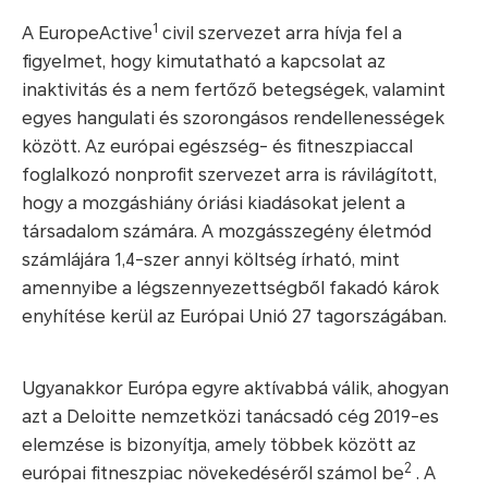
1
A EuropeActive
civil szervezet arra hívja fel a
figyelmet, hogy kimutatható a kapcsolat az
inaktivitás és a nem fertőző betegségek, valamint
egyes hangulati és szorongásos rendellenességek
között. Az európai egészség- és fitneszpiaccal
foglalkozó nonprofit szervezet arra is rávilágított,
hogy a mozgáshiány óriási kiadásokat jelent a
társadalom számára. A mozgásszegény életmód
számlájára 1,4-szer annyi költség írható, mint
amennyibe a légszennyezettségből fakadó károk
enyhítése kerül az Európai Unió 27 tagországában.
Ugyanakkor Európa egyre aktívabbá válik, ahogyan
azt a Deloitte nemzetközi tanácsadó cég 2019-es
elemzése is bizonyítja, amely többek között az
2
európai fitneszpiac növekedéséről számol be
. A