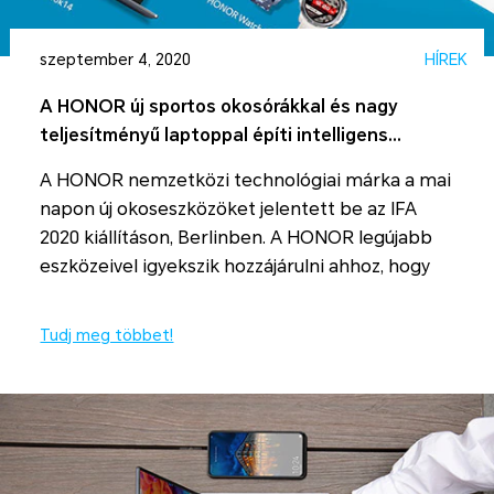
szeptember 4, 2020
HÍREK
A HONOR új sportos okosórákkal és nagy
teljesítményű laptoppal építi intelligens
ökoszisztémáját
A HONOR nemzetközi technológiai márka a mai
napon új okoseszközöket jelentett be az IFA
2020 kiállításon, Berlinben. A HONOR legújabb
eszközeivel igyekszik hozzájárulni ahhoz, hogy
felhasználóik nyomon követhessék
egészségüket és állóképességüket, valamint
Tudj meg többet!
kibontakoztathassák kreativitásukat.