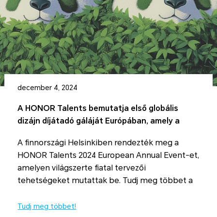
december 4, 2024
A HONOR Talents bemutatja első globális
dizájn díjátadó gáláját Európában, amely a
feltörekvő művészekre irányítja a figyelmet.
A finnországi Helsinkiben rendezték meg a
HONOR Talents 2024 European Annual Event-et,
amelyen világszerte fiatal tervezői
tehetségeket mutattak be. Tudj meg többet a
HONOR hivatalos oldalán! Tudj meg többet
Tudj meg többet!