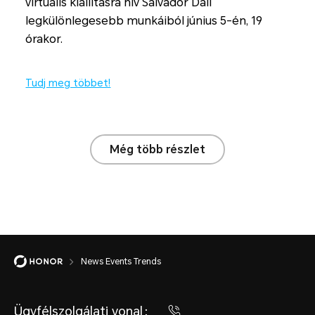
virtuális kiállításra hív Salvador Dali
legkülönlegesebb munkáiból június 5-én, 19
órakor.
Tudj meg többet!
Még több részlet
News Events Trends
Ügyfélszolgálati vonal：