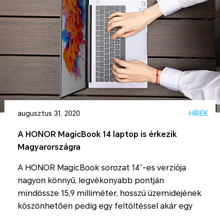
augusztus 31, 2020
HÍREK
A HONOR MagicBook 14 laptop is érkezik
Magyarországra
A HONOR MagicBook sorozat 14”-es verziója
nagyon könnyű, legvékonyabb pontján
mindössze 15,9 milliméter, hosszú üzemidejének
köszönhetően pedig egy feltöltéssel akár egy
munkanapot is kibír.