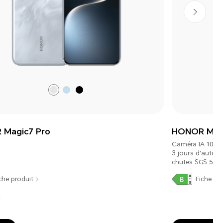
Shadow
Breeze
Midnight
Grey
Blue
Black
Magic7 Pro
HONOR Magi
Caméra IA 108 M
3 jours d'autono
chutes SGS 5 éto
che produit
Fiche pr
€