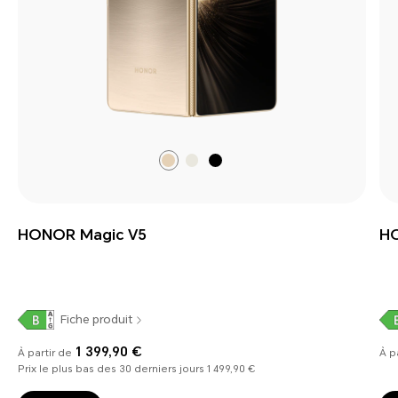
Dawn
Ivory
Black
Gold
White
HONOR Magic V5
HO
Fiche produit
1 399,90 €
À partir de
À p
Prix le plus bas des 30 derniers jours 1 499,90 €