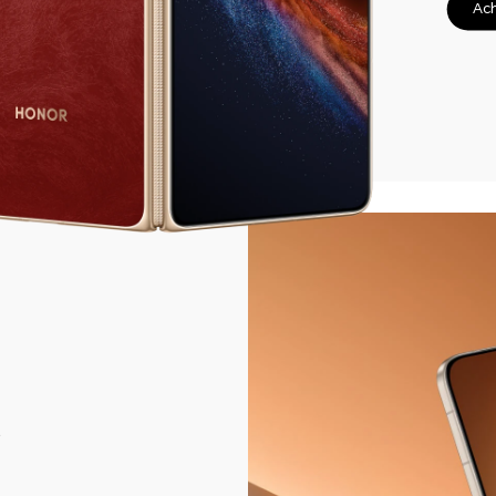
Ach
t