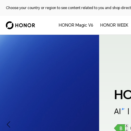
Choose your country or region to see content related to you and shop directl
HONOR Magic V6
HONOR WEEK
HONOR Magic8 Lit
AI
| Pensé pour Durer
Fiche produit