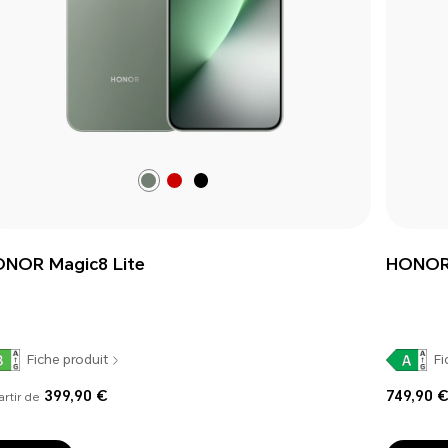
Forest
Reddish
Midnight
Green
Brown
Black
NOR Magic8 Lite
HONOR 
Fiche produit
Fi
399,90 €
749,90 
artir de