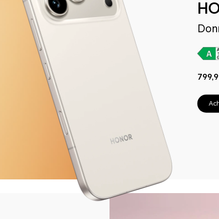
HO
Donn
799,
Ach