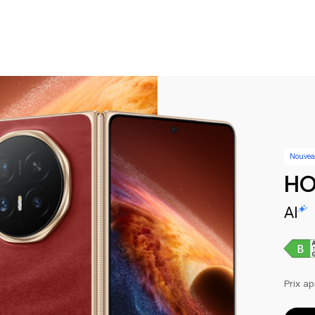
Nouvea
HO
AI
Prix a