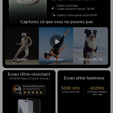
Capteur principal
“Super Dynamic Falcon” 50 MP
Capteur ultra-grand angle 50 MP
Capturez ce que vous ne pouvez pas
Sports
Fitness
Scènes de vie
Ecran Ultra-résistant
Ecran ultra-lumineux
HONOR NanoCrystal Shield