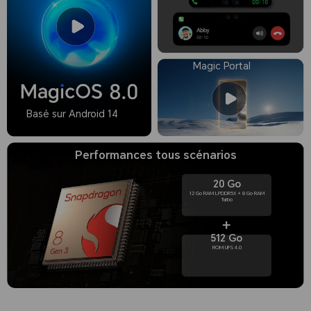
Magic Portal
Basé sur Android 14
Performances tous scénarios
20 Go
5000 nits
512 Go
Luminosité de crête
Ecr