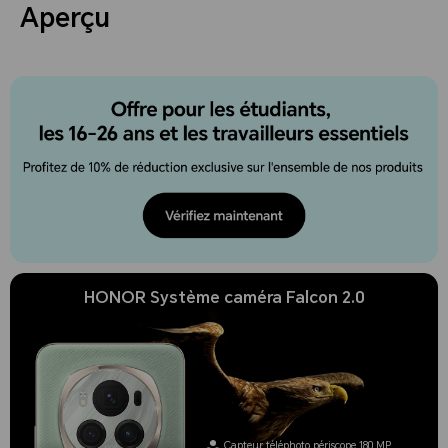
e, Écran
Aperçu
ultrarésista
nt
HONOR Système caméra Falcon 2.0
Capteur téléphoto périscope 180 MP