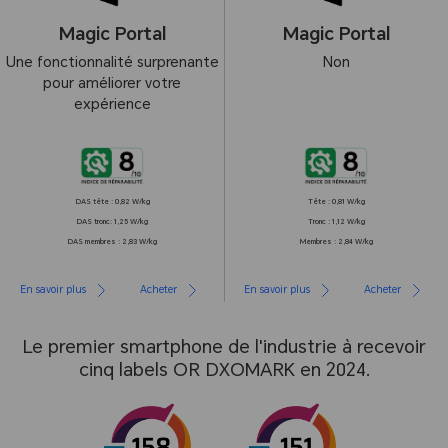
Magic Portal
Magic Portal
Une fonctionnalité surprenante
Non
pour améliorer votre
expérience
DAS tête : 0,82 W/kg
Tête : 0,81 W/kg
DAS tronc: 1,25 W/kg
Tronc : 1,12 W/kg
DAS membres : 2,83 W/kg
Membres : 2,84 W/kg
En savoir plus
Acheter
En savoir plus
Acheter
Le premier smartphone de l'industrie à recevoir
cinq labels OR DXOMARK en 2024.