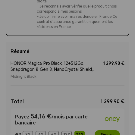
digital.
- Je reconnais avoir vérifié que le produit choisi
correspond à mes besoins.
- Je confirme avoir ma résidence en France Ce
contrat d'assurance garantit uniquement les
résidents en France
Résumé
HONOR Magic6 Pro Black, 12+512Go,
1 299,90 €
Snapdragon 8 Gen 3, NanoCrystal Shield,
5600mAh, Détection de mouvement IA 2.0,
Midnight Black
MagicOS 8.0
Total
1 299,90 €
54,16 €
Payez
/mois par carte
bancaire
en
3
X
4
X
6
X
12
X
24
X
Simuler