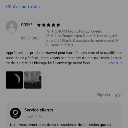
501 Avis au total
003******3500
Par HONOR Magic6 Pro Epi Green,
12+512Go,Snapdragon 8 Gen 3, NanoCrystal
08-02-2025
Shield, 5600mAh,Détection de mouvement IA
2.0, MagicOS 8.0
Appréciant les produits Huawei pour leurs écosystème et la qualité des
produits en général, je me voyais pas changer de marque mais, l'absen
ce de la 5g et les blocage lié à l'embargo m'ont forcé la main ! Et je ne re
Voir plus
grette absolument pas ! Cette qualité, je la retrouve dans les produits Ho
nor. Ce smartphone fait des photos vraiment extra ! Peut être un peu sur
exposé par moment mais il y a le mode pro donc... La dalle amoled est f
antastique également ! C'est un avis sincère ! 19,25/20
Signaler
1
Service clients
10-02-2025
Nous vous remercions de votre soutien et de l'attention que vous