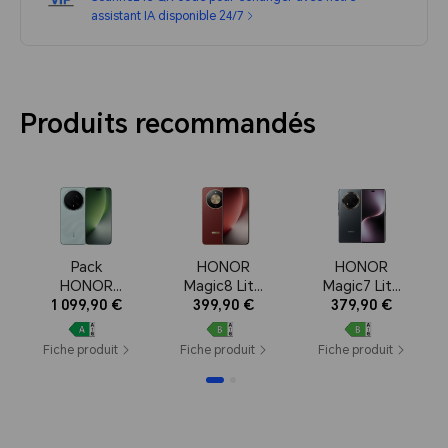
assistant IA disponible 24/7
Produits recommandés
Pack
HONOR
HONOR
HONOR
Magic8 Lite
Magic7 Lite
Magic8 Pro
1 099,90 €
– 8+256Go,
399,90 €
8+256 Go,
379,90 €
– 12+512Go,
Reddish
Titanium
Sky Cyan
Brown
Black,
Fiche produit
Fiche produit
Fiche produit
Batterie
6600 mAh,
Jusqu'à 3
jours
d'autonomi