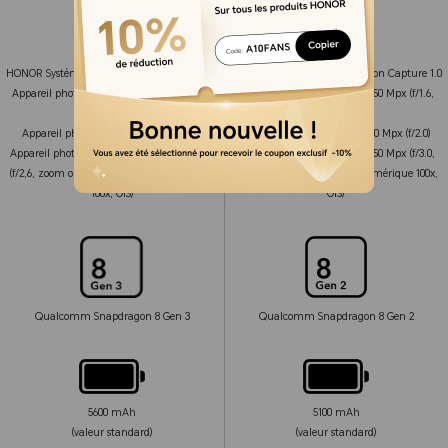
HONOR Système caméra Falcon Capture 2.0
HONOR Système caméra Falcon Capture 1.0
Appareil photo principal 50 MP (f/1,4-f/2,0,
Appareil photo grand angle 50 Mpx (f/1.6,
OIS)
OIS)
Appareil photo ultra large 50MP (f/2.0)
Appareil photo ultra large 50 Mpx (f/2.0)
Appareil photo téléobjectif périscope 180 MP
Appareil photo périscopique 50 Mpx (f/3.0,
(f/2,6, zoom optique 2,5x, zoom numérique
zoom optique 3,5x, zoom numérique 100x,
100x, OIS)
OIS)
Qualcomm Snapdragon 8 Gen 3
Qualcomm Snapdragon 8 Gen 2
5600 mAh
5100 mAh
(valeur standard)
(valeur standard)