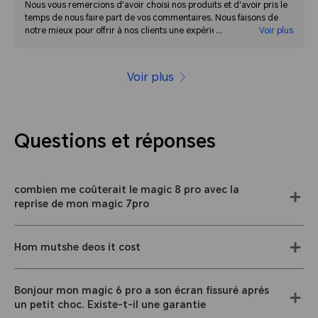
Nous vous remercions d'avoir choisi nos produits et d'avoir pris le
temps de nous faire part de vos commentaires. Nous faisons de
notre mieux pour offrir à nos clients une expérience positive, et nos
Voir plus
produits reflètent la qualité et l'efficacité à un prix équitable. Nous
espérons que vous continuerez à choisir les produits Honor à
l'avenir.
Voir plus
Questions et réponses
combien me coûterait le magic 8 pro avec la
reprise de mon magic 7pro
Hom mutshe deos it cost
Bonjour mon magic 6 pro a son écran fissuré après
un petit choc. Existe-t-il une garantie