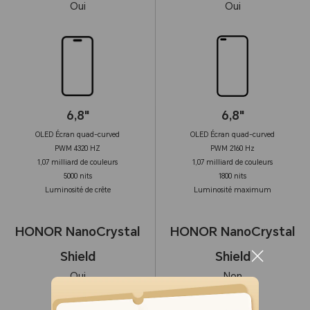
Oui
Oui
80W
6,8"
6,8"
OLED Écran quad-curved
OLED Écran quad-curved
PWM 4320 HZ
PWM 2160 Hz
1,07 milliard de couleurs
1,07 milliard de couleurs
5000 nits
1800 nits
Luminosité de crête
Luminosité maximum
HONOR NanoCrystal
HONOR NanoCrystal
Shield
Shield
Oui
Non