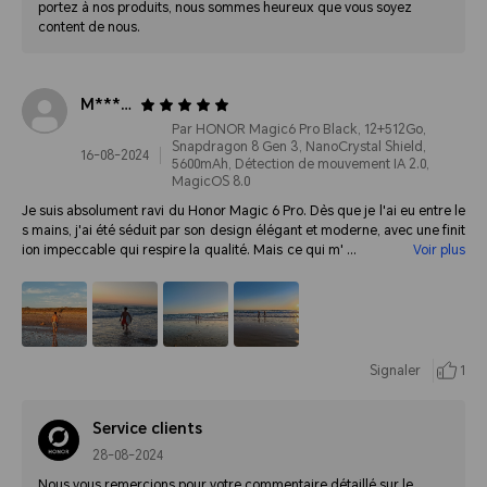
portez à nos produits, nous sommes heureux que vous soyez
content de nous.
M******
Par HONOR Magic6 Pro Black, 12+512Go,
Snapdragon 8 Gen 3, NanoCrystal Shield,
16-08-2024
5600mAh, Détection de mouvement IA 2.0,
MagicOS 8.0
Je suis absolument ravi du Honor Magic 6 Pro. Dès que je l'ai eu entre le
s mains, j'ai été séduit par son design élégant et moderne, avec une finit
ion impeccable qui respire la qualité. Mais ce qui m'a vraiment conquis,
Voir plus
c'est son appareil photo. Chaque fois que je prends une photo, je suis ép
até par la netteté et le niveau de détail, même dans des conditions de fa
ible luminosité. Les couleurs sont vives, naturelles, et chaque image est
simplement époustouflante.
Signaler
1
Service clients
28-08-2024
Nous vous remercions pour votre commentaire détaillé sur le