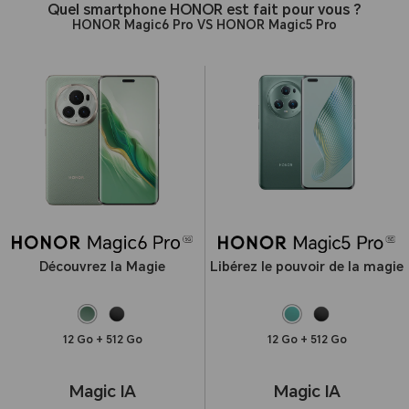
Quel smartphone HONOR est fait pour vous ?
HONOR Magic6 Pro VS HONOR Magic5 Pro
Découvrez la Magie
Libérez le pouvoir de la magie
12 Go + 512 Go
12 Go + 512 Go
Magic IA
Magic IA
Charge filaire
C