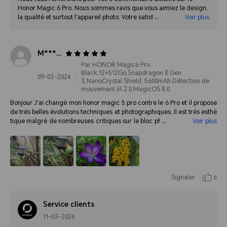
Honor Magic 6 Pro. Nous sommes ravis que vous aimiez le design,
la qualité et surtout l'appareil photo. Votre satisfaction est notre
Voir plus
principale motivation et nous vous remercions d'avoir choisi notre
marque.
M********
Par HONOR Magic6 Pro
Black,12+512Go,Snapdragon 8 Gen
09-03-2024
3,NanoCrystal Shield, 5600mAh,Détection de
mouvement IA 2.0,MagicOS 8.0
Bonjour J'ai changé mon honor magic 5 pro contre le 6 Pro et il propose
de très belles évolutions techniques et photographiques. Il est très esthé
tique malgré de nombreuses critiques sur le bloc photo. Celui-ci est trè
Voir plus
s bien pensé et s' harmonise parfaitement avec le téléphone. J'ai testé le
Google pixel 8 pro, le galaxy s24 ultra plusieurs jours en conditions quoti
diennes, et franchement pour rien au monde je me séparais du magic 6
Pro. Parfait. Merci Honor.
Signaler
6
Service clients
11-03-2024