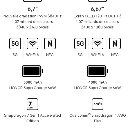
6,7"
6,67"
Nouvelle gradation PWM 3840Hz
Ècran OLED 120 Hz DCI-P3
1,07 milliard de couleurs
1,07 milliards de couleurs
3840 x 2160 pixels
2400 x 1080 pixels
5G
Wi-Fi 6
NFC
5G
Wi-Fi 6
NFC
5000 mAh
4800 mAh
HONOR SuperCharge 66W
HONOR SuperCharge 66W
©
Snapdragon 7 Gen 1 Accelerated
Qualcomm
Snapdragon™ 778G
Edition
Plus