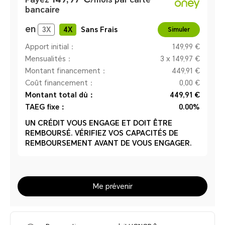
bancaire
en
3
X
4
X
Sans Frais
Simuler
Apport initial：
149,99 €
Mensualités：
3 x 149,97 €
Montant financement：
449,91 €
Coût financement：
0,00 €
Montant total dù：
449,91 €
TAEG fixe：
0.00%
UN CRÉDIT VOUS ENGAGE ET DOIT ÊTRE
REMBOURSÉ. VÉRIFIEZ VOS CAPACITÉS DE
REMBOURSEMENT AVANT DE VOUS ENGAGER.
Me prévenir