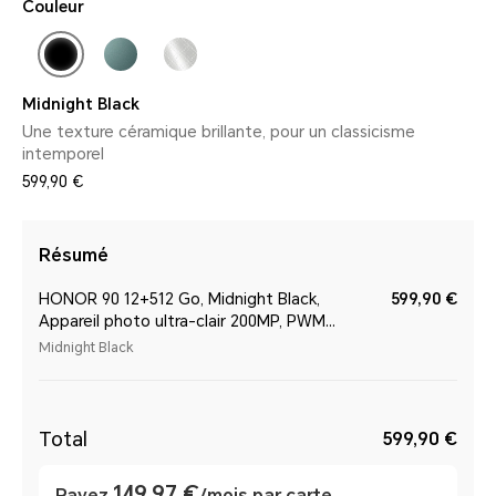
Couleur
Midnight Black
Une texture céramique brillante, pour un classicisme
intemporel
599,90 €
Résumé
HONOR 90 12+512 Go, Midnight Black,
599,90 €
Appareil photo ultra-clair 200MP, PWM
3840Hz
Midnight Black
Total
599,90 €
149,97 €
Payez
/mois par carte