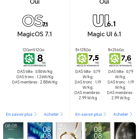
Oui
Oui
MagicOS 7.1
Magic UI 6.1
12Go+512Go:
8+128Go:
8+256Go:
DAS tête : 0.85W/Kg
DAS tête : 0,79
DAS tête : 0,79
DAS tronc : 1.26W/Kg
W/kg;
W/kg;
DAS membres : 2.88W/Kg
DAS tronc : 1,19
DAS tronc : 1,19
W/kg;
W/kg;
DAS membres :
DAS membres :
2,99 W/kg
2,99 W/kg
En savoir plus
Acheter
En savoir plus
Acheter