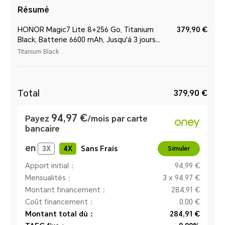
Résumé
HONOR Magic7 Lite 8+256 Go, Titanium
379,90 €
Black, Batterie 6600 mAh, Jusqu'à 3 jours
d'autonomie, Écran ultrarésistant
Titanium Black
Total
379,90 €
94,97 €
Payez
/mois par carte
bancaire
en
3
X
4
X
Sans Frais
Simuler
Apport initial：
94,99 €
Mensualités：
3 x 94,97 €
Montant financement：
284,91 €
Coût financement：
0,00 €
Montant total dù：
284,91 €