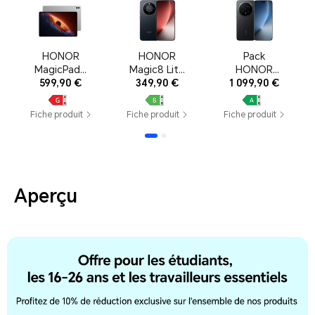
HONOR
HONOR
Pack
MagicPad4
Magic8 Lite
HONOR
599,90 €
–
– 8+256Go,
349,90 €
Magic8 Pro
1 099,90 €
12+256Go,
Midnight
– 12+512Go,
Gray
Black
Black
Fiche produit
Fiche produit
Fiche produit
Aperçu