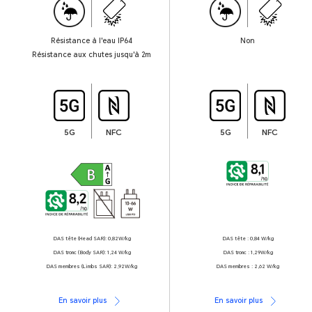
Résistance à l'eau IP64
Non
Résistance aux chutes jusqu'à 2m
5G
NFC
5G
NFC
DAS tête (Head SAR): 0,82W/kg
DAS tête : 0,84 W/kg
DAS tronc (Body SAR): 1,24 W/kg
DAS tronc : 1,29W/kg
DAS membres (Limbs SAR): 2,92W/kg
DAS membres : 2,62 W/kg
En savoir plus
En savoir plus