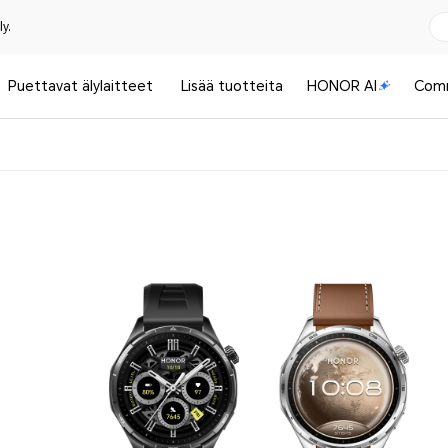
y.
Puettavat älylaitteet
Lisää tuotteita
HONOR AI
Com