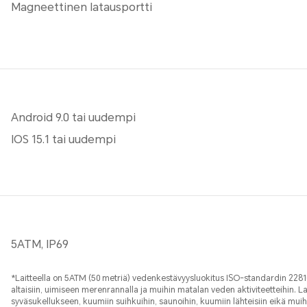
Magneettinen latausportti
Android 9.0 tai uudempi
IOS 15.1 tai uudempi
5ATM, IP69
*Laitteella on 5ATM (50 metriä) vedenkestävyysluokitus ISO-standardin 22810
altaisiin, uimiseen merenrannalla ja muihin matalan veden aktiviteetteihin. La
syväsukellukseen, kuumiin suihkuihin, saunoihin, kuumiin lähteisiin eikä mui