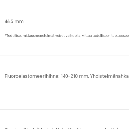
46,5 mm
*Todelliset mittausmenetelmät voivat vaihdella, viittaa todelliseen tuotteesee
Fluoroelastomeerihihna: 140–210 mm, Yhdistelmänahk