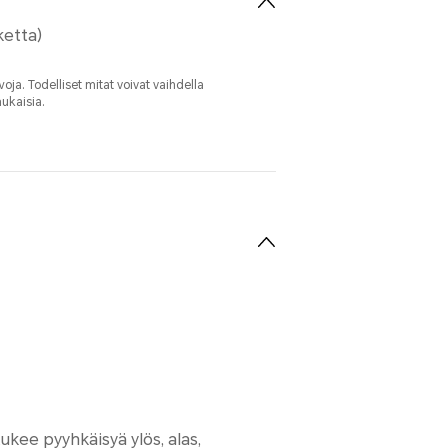
ketta)
rvoja. Todelliset mitat voivat vaihdella
mukaisia.
kee pyyhkäisyä ylös, alas,