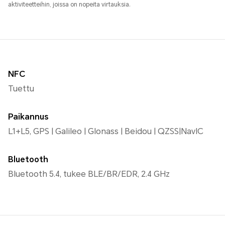
aktiviteetteihin, joissa on nopeita virtauksia.
NFC
Tuettu
Paikannus
L1+L5, GPS | Galileo | Glonass | Beidou | QZSS|NavIC
Bluetooth
Bluetooth 5.4, tukee BLE/BR/EDR, 2.4 GHz