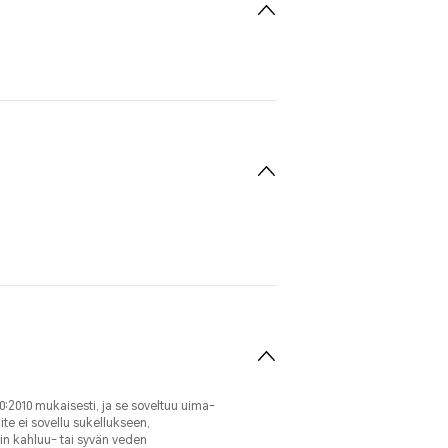
:2010 mukaisesti, ja se soveltuu uima-
ite ei sovellu sukellukseen,
hin kahluu- tai syvän veden