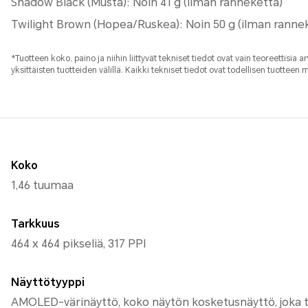
Shadow Black (Musta): Noin 41 g (ilman ranneketta)
Twilight Brown (Hopea/Ruskea): Noin 50 g (ilman ranne
*Tuotteen koko, paino ja niihin liittyvät tekniset tiedot ovat vain teoreettisia a
yksittäisten tuotteiden välillä. Kaikki tekniset tiedot ovat todellisen tuotteen 
Koko
1,46 tuumaa
Tarkkuus
464 x 464 pikseliä, 317 PPI
Näyttötyyppi
AMOLED-värinäyttö, koko näytön kosketusnäyttö, joka tu