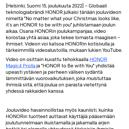
[Helsinki, Suomi 15. joulukuuta 2022] – Globaali
teknologiabrändi HONOR julkaisi tänään jouluvideon
nimeltä "No matter what your Christmas looks like,
it´s an HONOR to be with you" juhlistamaan joulun
aikaa. Osana HONORin joulukampanjaa, video
korostaa yhtä asiaa, joka tekee lomasta maagisen –
ihmiset. Videon voi katsoa HONORin kotisivulla ja
tärkeimmillä videoalustoilla, mukaan lukien YouTube.
Video on osittain kuvattu tehokkaalla
HONOR
Magic4 Prolla
ja "HONOR to Be with You" yhdistää
upeasti ystävien ja perheen välisen sydäntä
lämmittävän vuorovaikutuksen, joka muistuttaa
ihmisiä siitä, että joulua on parasta vietettynä
yhdessä rakkaiden kanssa.
Jouluvideo havainnollistaa myös kauniisti, kuinka
HONORin tuotteet auttavat käyttäjiä pääsemään
joulutunnelmaan ikuistamalla ja jakamalla arjen