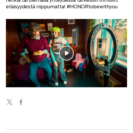
hetkiä tai olemalla yhteydessä tärkeisiin ihmisiin,
etäisyydestä riippumatta! #HONORtobewithyou
Play
Video