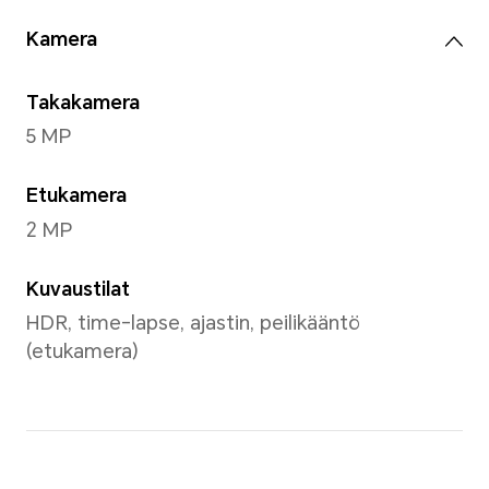
Tarkkuus
1920x1200
Värit
16,7 miljoonaa väriä
Prosessori