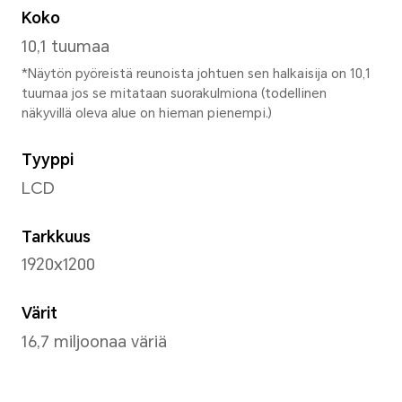
Leveys
240,2 mm
Korkeus
159 mm
Paksuus
7,55 mm