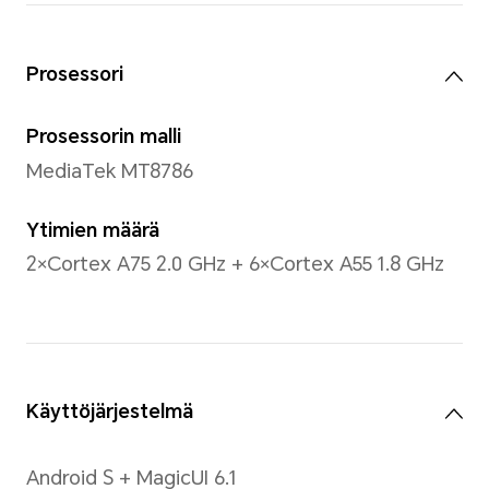
Paino
noin 460 grammaa (akun kan
*Laitteen koko ja paino voivat vaih
valmistusprosessista ja mittaustava
Vertaathan todelliseen tuotteesee
Näyttö