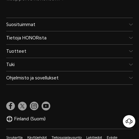
5100 mAh (tyypillinen kapasit
Suosituimmat
*Akun todellinen kapasiteetti vaih
valmistusprosessista johtuen.
Tietoja HONORista
Tuotteet
Akun tyyppi
Tuki
Ohjelmisto ja sovellukset
Litiumpolymeeriakku
Finland
(Suomi)
Sivukartta
Käyttöehdot
Tietosuojalausunto
Lakitiedot
Eväste