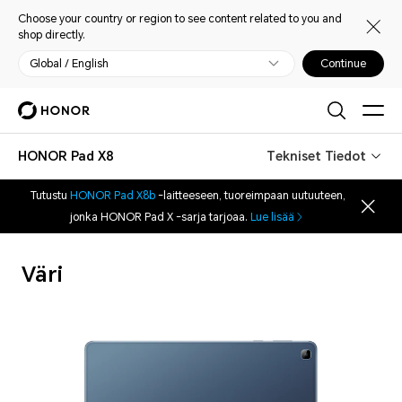
Choose your country or region to see content related to you and
shop directly.
Global / English
Continue
HONOR Pad X8
Tekniset Tiedot
Tutustu
HONOR Pad X8b
-laitteeseen, tuoreimpaan uutuuteen,
jonka HONOR Pad X -sarja tarjoaa.
Lue lisää