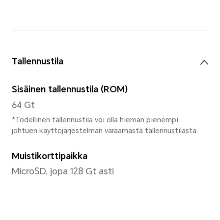
Koko
10,1 tuumaa
*Näytön pyöreistä reunoista johtuen 
tuumaa jos se mitataan suorakulmio
näkyvillä oleva alue on hieman pien
Tyyppi
LCD