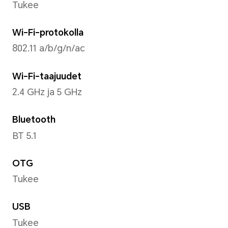
Käyttöjärjestelmä
Android S + MagicUI 6.1
Tallennustila