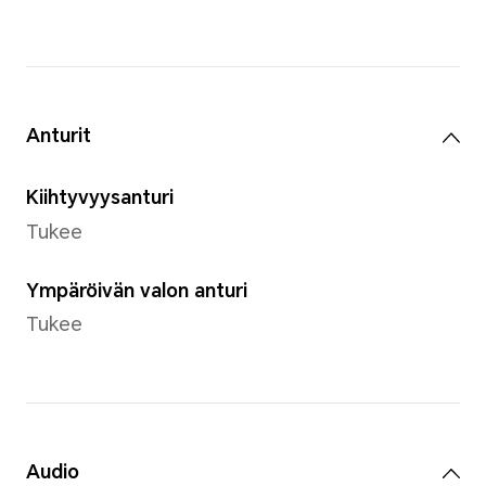
Sisäinen tallennustila (ROM)
64 Gt
*Todellinen tallennustila voi olla 
johtuen käyttöjärjestelmän varaamas
Muistikorttipaikka
MicroSD, jopa 128 Gt asti