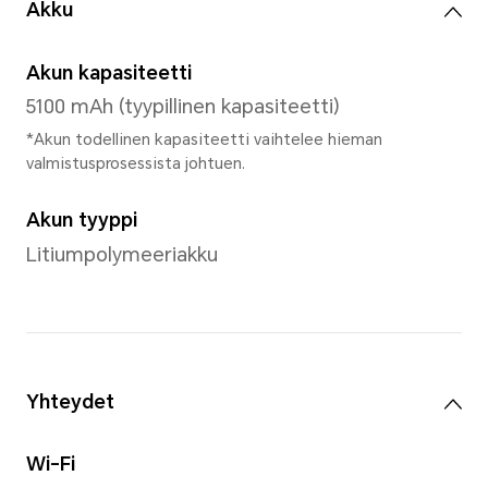
Prosessorin malli
MediaTek MT8786
Ytimien määrä
2×Cortex A75 2.0 GHz + 6×Co