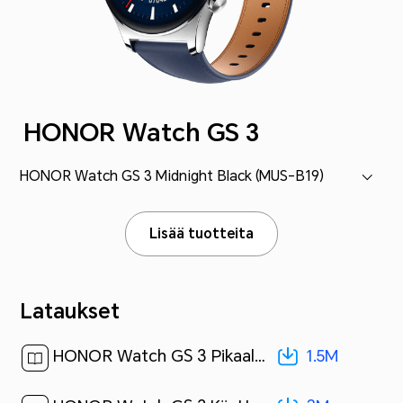
HONOR Watch GS 3
HONOR Watch GS 3 Midnight Black (MUS-B19)
Lisää tuotteita
Lataukset
1.5M
HONOR Watch GS 3 Pikaaloitusopas-(01,MUS-B19,fi-FI)[ 1.5M ]