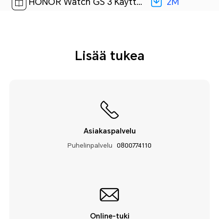
2M
HONOR Watch GS 3 Käyttöopas-(01,MUS-B19,fi-FI)[ 2M ]
Lisää tukea
Asiakaspalvelu
Puhelinpalvelu
0800774110
Online-tuki