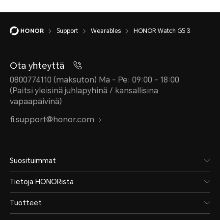
Support
Wearables
HONOR Watch GS 3
Ota yhteyttä
0800774110 (maksuton) Ma - Pe: 09:00 - 18:00
(Paitsi yleisinä juhlapyhinä / kansallisina
vapaapäivinä)
fi.support@honor.com
Suosituimmat
Tietoja HONORista
Tuotteet