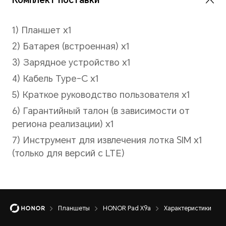
Snapdragon® 685
Количество ядер
8 ядер
4xCortex-A73 2,8 ГГц +4xCo
Планшеты
HONOR Pad X9a
Характеристики