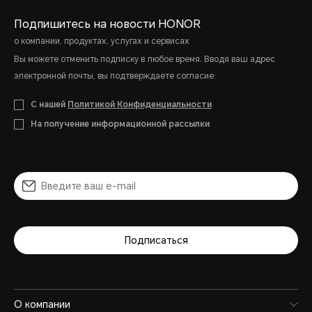
ОС
Подпишитесь на новости HONOR
о компании, продуктах, услугах и сервисах
Вы можете отменить подписку в любое время. Вводя ваш адрес
MagicOS 9.0 (на базе Android
электронной почты, вы подтверждаете согласие:
С нашей
Политикой Конфиденциальности
На получение информационной рассылки
Камера
Подписаться
Основная камера
О компании