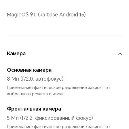
Контрастность
1500:1 (типичное значение)
Тип экрана
LCD
Разрешение
1504х2508