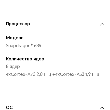
Полезная площадь
86%
Плотность пикселей
255 PPI
Яркость
400 нит (типичное значение