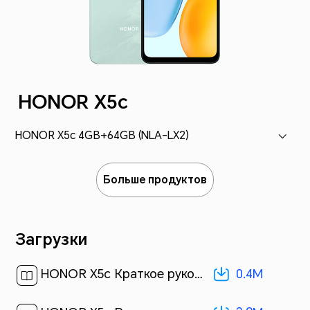
HONOR X5c
HONOR X5c 4GB+64GB (NLA-LX2)
Больше продуктов
Загрузки
0.4M
HONOR X5c Краткое руководство пользователя-(Magic OS 9.0_01,NLA-LX2,ru)[ 0.4M ]