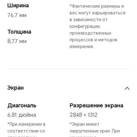
Шалфейный Зеленый
,
По
Размеры и вес