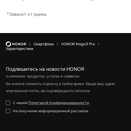
Устойчивость к воздейств
пыли
Защита от влаги и пыли кла
Смартфоны
HONOR Magic5 Pro
Характеристики
*HONOR Magic5 Pro является во
Подпишитесь на новости HONOR
устройством, которое было прот
о компании, продуктах, услугах и сервисах
Вы можете отменить подписку в любое время. Вводя ваш адрес
лабораторных условиях и получил
электронной почты, вы подтверждаете согласие:
международному стандарту IEC 6
С нашей
Политикой Конфиденциальности
к брызгам, воде и пыли не являет
На получение информационной рассылки
характеристикой и может снижат
естественного износа.