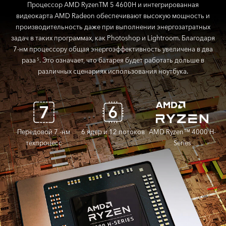
Процессор AMD RyzenTM 5 4600H и интегрированная
видеокарта AMD Radeon обеспечивают высокую мощность и
производительность даже при выполнении энергозатратных
задач в таких программах, как Photoshop и Lightroom. Благодаря
7-нм процессору общая энергоэффективность увеличена в два
раза
. Это означает, что батарея будет работать дольше в
5
различных сценариях использования ноутбука.
Передовой 7 -нм
6 ядер и 12 потоков
AMD Ryzen™ 4000 H-
техпроцесс
Series