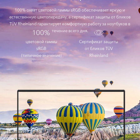
100% охват цветовой гаммы sRGB обеспечивает яркую и
естественную цветопередачу, а сертификат защиты от бликов
TÜV Rheinland гарантирует комфортную работу за ноутбуков в
течение всего дня.
цветовой гаммы
Сертификат защиты
sRGB
от бликов TÜV
(типичное значение)
Rheinland