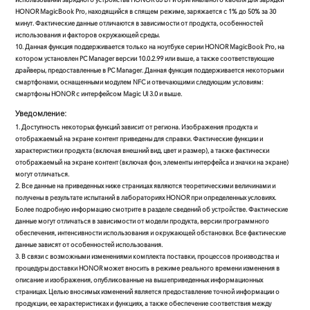
HONOR MagicBook Pro, находящийся в спящем режиме, заряжается с 1% до 50% за 30
минут. Фактические данные отличаются в зависимости от продукта, особенностей
использования и факторов окружающей среды.
10. Данная функция поддерживается только на ноутбуке серии HONOR MagicBook Pro, на
котором установлен PC Manager версии 10.0.2.99 или выше, а также соответствующие
драйверы, предоставленные в PC Manager. Данная функция поддерживается некоторыми
смартфонами, оснащенными модулем NFC и отвечающими следующим условиям:
смартфоны HONOR с интерфейсом Magic UI 3.0 и выше.
Уведомление:
1. Доступность некоторых функций зависит от региона. Изображения продукта и
отображаемый на экране контент приведены для справки. Фактические функции и
характеристики продукта (включая внешний вид, цвет и размер), а также фактически
отображаемый на экране контент (включая фон, элементы интерфейса и значки на экране)
могут отличаться.
2. Все данные на приведенных ниже страницах являются теоретическими величинами и
получены в результате испытаний в лабораториях HONOR при определенных условиях.
Более подробную информацию смотрите в разделе сведений об устройстве. Фактические
данные могут отличаться в зависимости от модели продукта, версии программного
обеспечения, интенсивности использования и окружающей обстановки. Все фактические
данные зависят от особенностей использования.
3. В связи с возможными изменениями комплекта поставки, процессов производства и
процедуры доставки HONOR может вносить в режиме реального времени изменения в
описание и изображения, опубликованные на вышеприведенных информационных
страницах. Целью вносимых изменений является предоставление точной информации о
продукции, ее характеристиках и функциях, а также обеспечение соответствия между