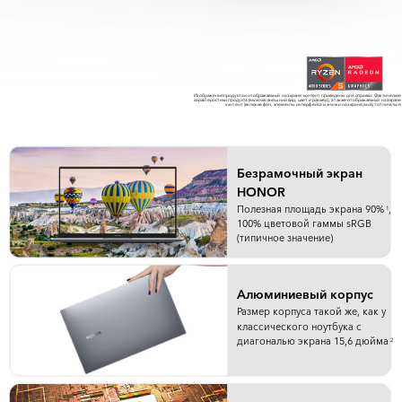
Изображения продукта и отображаемый на экране контент приведены для справки. Фактические
характеристики продукта (включая внешний вид, цвет и размер), а также отображаемый на экране
контент (включая фон, элементы интерфейса и значки на экране) могут отличаться.
Безрамочный экран
HONOR
Полезная площадь экрана 90%
,
1
100% цветовой гаммы sRGB
(типичное значение)
Алюминиевый корпус
Размер корпуса такой же, как у
классического ноутбука с
диагональю экрана 15,6 дюйма
2