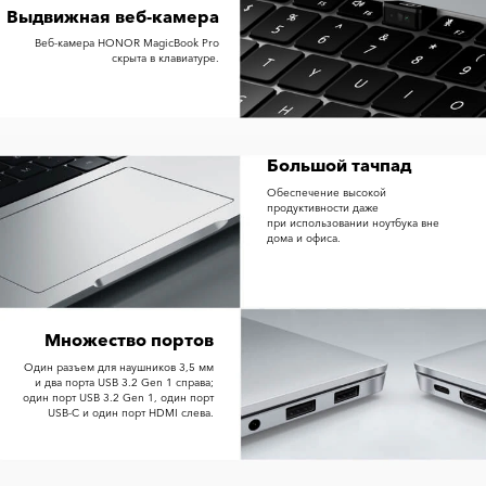
Выдвижная веб-камера
Веб-камера HONOR MagicBook Pro
скрыта в клавиатуре.
Большой тачпад
Обеспечение высокой
продуктивности даже
при использовании ноутбука вне
дома и офиса.
Множество портов
Один разъем для наушников 3,5 мм
и два порта USB 3.2 Gen 1 справа;
один порт USB 3.2 Gen 1, один порт
USB-C и один порт HDMI слева.