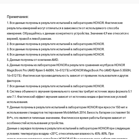
Примечания:
1. Все данные получены в результате испытаний в лабораториях HONOR. Фактические
результаты измерений могут отличаться в зависимости от используемого способа
измерения. Обращайтесь к данным конкретного устройства. Значение 4,9 мм относится к
верхней, правой и левой рамкам.
2. Все данные получены в результате испытаний в лабораториях HONOR.
3. Все данные получены в результате испытаний в лабораториях HONOR.
4. Все данные получены в результате испытаний в лабораториях HONOR.
5. Данные получены от компании AMD.
6. Данные получены из лаборатории HONOR в результате сравнения ноутбуков HONOR
MagicBook Pro (AMD Ryzen 5 4600H, 16+512 ГБ) и HONOR MagicBook Pro (AMD Ryzen 5 3550H,
16+512 ГБ). Фактическая производительность зависит от привычек пользователя и других
факторов.
7. Все данные получены в результате испытаний в лабораториях HONOR.
8. Система объемного звучания премиального качества требует источник звука формата 5.1
или 7.1. Фактический эффект звучания зависит от источника медиа и фактических условий
использования.
9. Данные получены в результате испытаний в лаборатории HONOR при яркости 150 нит и
использовании стандартов тестирования MobileMark 2014. Емкость батареи составляет 56
Вт*ч, что является типичным значением. Фактическое время работы батареи зависит от
особенностей использования устройства.
Данные о зарядке получены в результате испытаний в лаборатории HONOR при следующих
условиях: температура воздуха +25°C, относительная влажность 45%–80%. При
использовании зарядного устройства HONOR 65 Вт и оригинального кабеля для зарядки