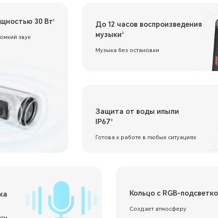
щностью 30 Вт
1
До 12 часов воспроизведения
музыки
2
ромкий звук
Музыка без остановки
Защита от воды ипыли
IP67
3
Готова к работе в любых ситуациях
Кольцо с RGB-подсветк
ка
Создает атмосферу
иям