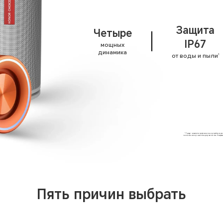
Защита
Четыре
IP67
мощных
динамика
от воды и пыли
1
* Продукт не является профессиональным устройством для исп
постоянными и могут снижаться в результате износа. Не заряжа
Пять причин выбрать