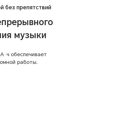
й без препятствий
прерывного
ния музыки
мА·ч обеспечивает
омной работы.