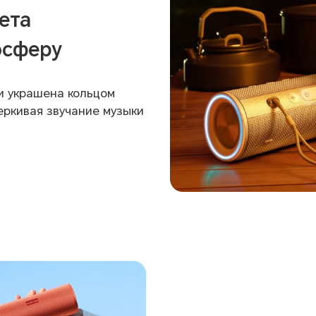
ета
осферу
и украшена кольцом
еркивая звучание музыки