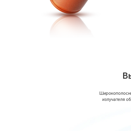
В
Широкополосны
излучателя о