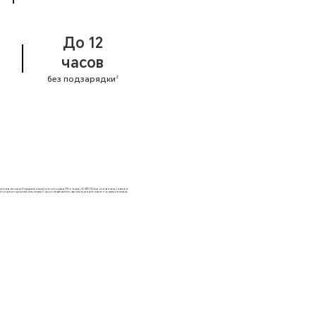
До 12
часов
без подзарядки
2
ользования под водой. Поддерживается защита от влаги и пыли уровня IP67 по стандарту IEC 60529:2013. Защитные характеристики не являются
йте устройство под водой или во влажной среде. По данным лаборатории ikanoo, фактическое время работы зависит от сценариев использования.