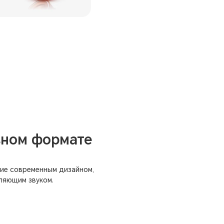
вном формате
ние современным дизайном,
ляющим звуком.