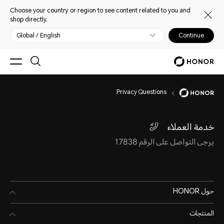
Choose your country or region to see content related to you and
shop directly.
Global / English
Continue
Privacy Questions
خدمة العملاء
يرجى التواصل على الرقم 17838
حول HONOR
المنتجات