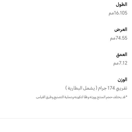
الطول
16.105مم
العرض
74.55مم
العمق
7.12مم
الوزن
تقريبي 174 جرام ( يشمل البطارية )
*قد يختلف حجم المنتج ووزنه وفقًا لتكوينه وعملية التصنيع وطرق القياس.