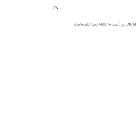
شاشة هو 6.7 بوصة عند قياسه وفقًا للمستطيل القياسي (المساحة القابلة للرؤية الفعلية أصغر