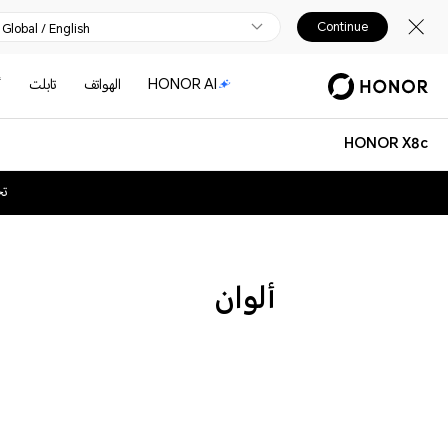
Continue
Global / English
HONOR AI
الهواتف
تابلت
أ
HONOR X8c
تح
ألوان