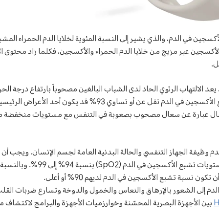
ح SpO2 تشبع الأكسجين في الدم، والذي يشير إلى النسبة المئوية لخلايا الدم الحمراء ا
الأكسجين عبر مزيج من خلايا الدم الحمراء والأكسجين، فكلما زاد محتوى ا
ل.
 يعد الالتهاب الرئوي الحاد لدى الشباب البالغين مصحوباً بارتفاع درجة الح
طفال عبارة عن سعال مصحوب بصعوبة في التنفس مع مستويات منخفضة 
 وظيفة الجهاز التنفسي والحالة البدنية العامة لجسم الإنسان. ويجب أ
الطبيعي قادراً على تحقيق مستويات تشبع
ن نسبة تشبع الأكسجين في الدم لديهم 90% أو أعلى.
دم إلى الشعور بالإرهاق والنعاس والخمول والدوخة وتسارع ضربات القلب 
H
بين الأجهزة البصرية المحسّنة وخوارزميات الأجهزة والبرامج لاكتشاف 