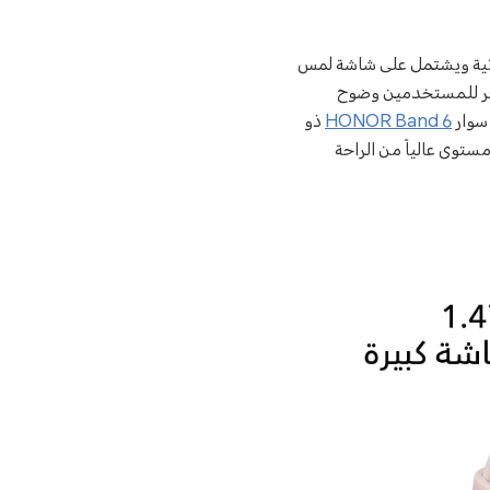
بدنية ويشتمل على شاشة لمس
 زجاج مقوى لإضفاء المزيد من الحماية وبقياس 1.47 إنش ودقة تبلغ 194*368 توفر للمستخدمين وضوح
 سوار
HONOR Band 6
ذو
18 جرام بدون حزام السيلكون) مستوى عالياً من الراحة