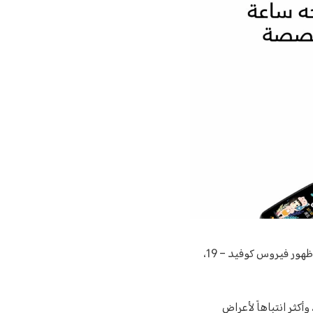
مع تسارع وتيرة الحياة في الآونة الأخيرة، أصبح الحفاظ على أسلوب حياة صحي أمر بغاية الصعوبة، ومع ظهور فيروس كوفيد – 19،
حة، وأكثر انتباهاً لأعراض