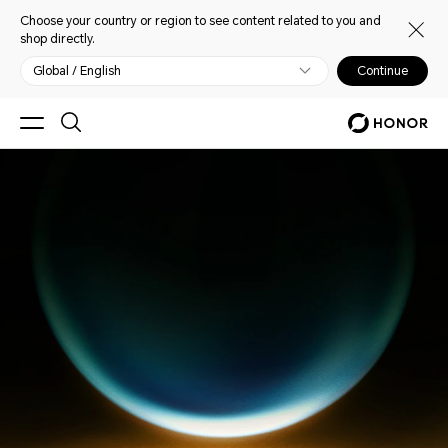
Choose your country or region to see content related to you and
shop directly.
Global / English
Continue