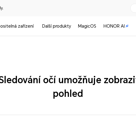
y.
ositelná zařízení
Další produkty
MagicOS
HONOR AI
edování očí umožňuje zobrazit
pohled