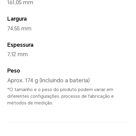
Marrs Green
,
Midnight Blac
White
,
Cloud Purple
*Pode variar em difere