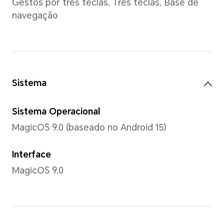
20,1:9
Cores
16,7 milhões de cores, 100%
*A tela é compatível com 1,07 bilhã
Tipo
AMOLED