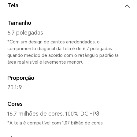
Dimensões e peso
Altura
161,05 mm
Largura
74,55 mm
Espessura