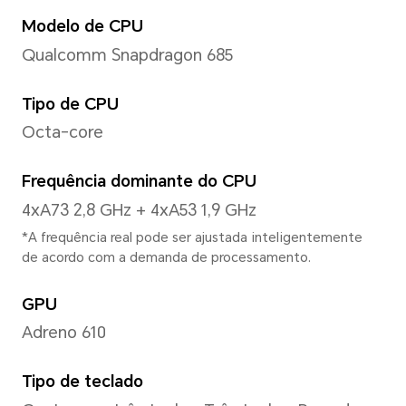
Tela
Tamanho
6,7 polegadas
*Com um design de cantos arredon
comprimento diagonal da tela é de
quando medido de acordo com o re
área real visível é levemente menor)
Proporção