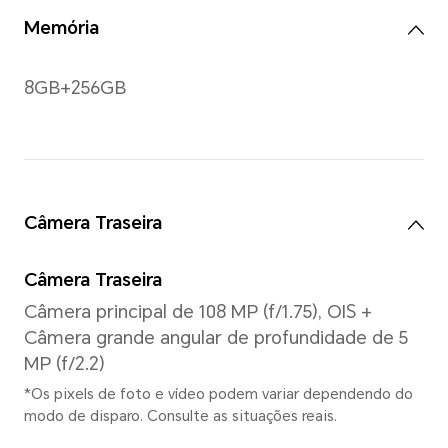
Resolução
2412*1080
*Resolução medida como um retâng
número de pixels efetivos é levem
Gestos
Gestos multitoques, compat
pontos de toque