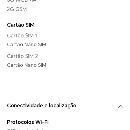
Zoom digital de até 8x
*Há pequenas diferenças entre vár
situações reais.
Resolução da imagem
Compatível com até 12000*9
*A resolução real da imagem pode 
modo de disparo.
Resolução de vídeo