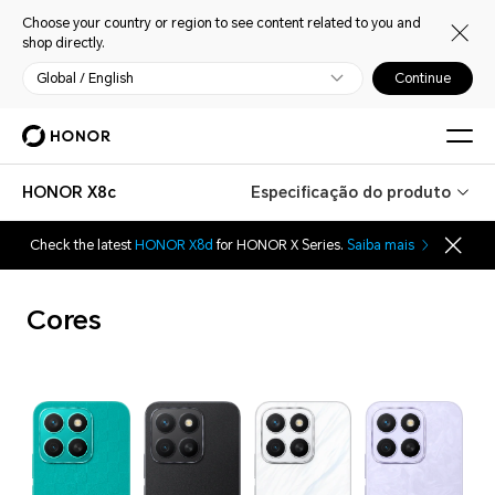
Choose your country or region to see content related to you and
shop directly.
Global / English
Continue
HONOR X8c
Especificação do produto
Check the latest
HONOR X8d
for HONOR X Series.
Saiba mais