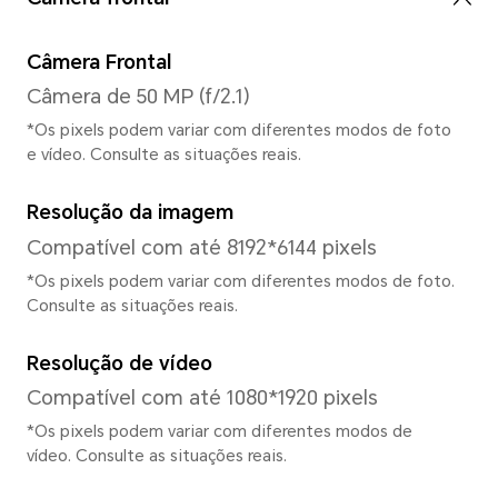
Gestos por três teclas, Três
navegação
Sistema
Sistema Operacional
MagicOS 9.0 (baseado no And