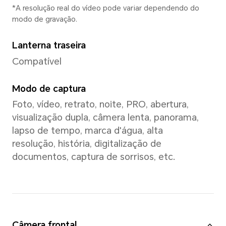
Frequência dominante do C
4xA73 2,8 GHz + 4xA53 1,9 G
*A frequência real pode ser ajusta
de acordo com a demanda de proc
GPU
Adreno 610
Tipo de teclado