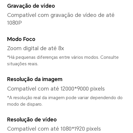
Processador
Modelo de CPU
Qualcomm Snapdragon 685
Tipo de CPU
Octa-core