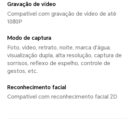
Interface
MagicOS 9.0
Memória