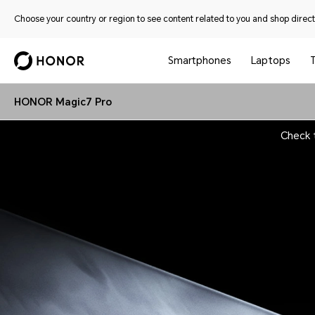
Choose your country or region to see content related to you and shop directl
Smartphones
Laptops
HONOR Magic7 Pro
Check 