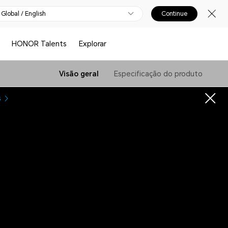
Global / English
Continue
HONOR Talents
Explorar
Visão geral
Especificação do produto
s