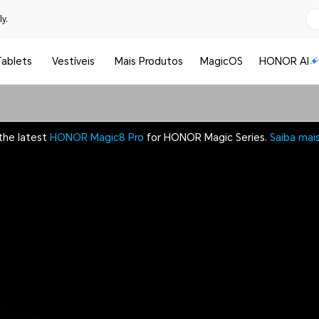
y.
Tablets
Vestíveis
Mais Produtos
MagicOS
HONOR AI
the latest
HONOR Magic8 Pro
for HONOR Magic Series.
Saiba mai