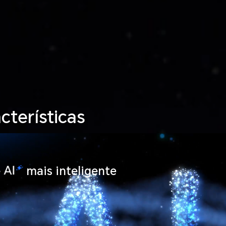
acterísticas
e
mais inteligente