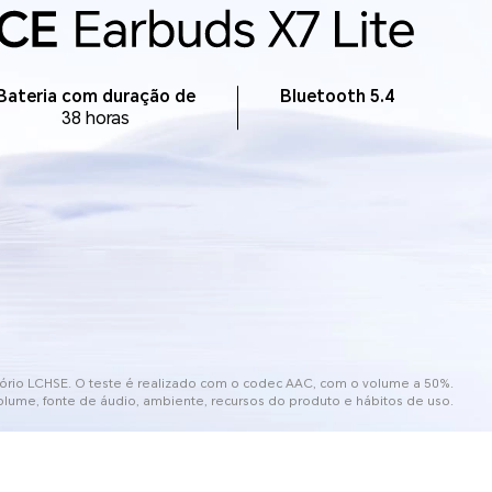
Bateria com duração de
Bluetooth 5.4
38 horas
ório LCHSE. O teste é realizado com o codec AAC, com o volume a 50%.
olume, fonte de áudio, ambiente, recursos do produto e hábitos de uso.