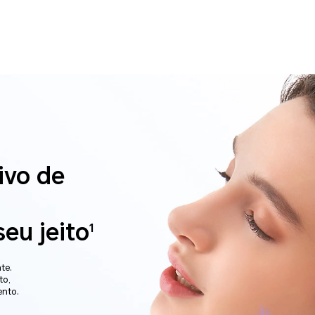
ivo de
eu jeito
1
te.
to,
ento.