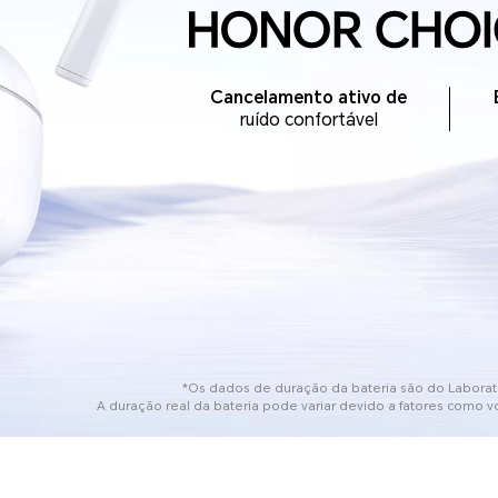
Cancelamento ativo de
ruído confortável
*Os dados de duração da bateria são do Laborat
A duração real da bateria pode variar devido a fatores como v