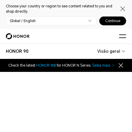
Choose your country or region to see content related to you and
shop directly.
Global / English
Continue
HONOR 90
Visão geral
Check the latest
HONOR 400
for HONOR N Series.
Saiba mais