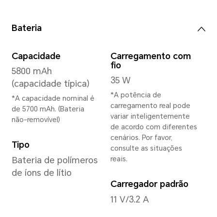
Memória
8 GB+256 GB
Câmera Traseira