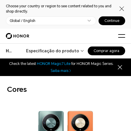
Choose your country or region to see content related to you and
shop directly.
Global / English
Continue
HONOR Magic6 Lite
Especificação do produto
Comprar agora
Check the latest
HONOR Magic7 Lite
for HONOR Magic Series.
Saiba mais