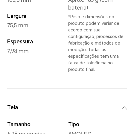
Emerald Green
,
Sunr
*De acordo com o