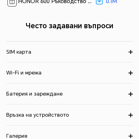
0.1M
HONOR 600 Ръководство за бърз старт-(Magic OS 10.0_01,VKJ-NX9,bg)[ 0.1M ]
Често задавани въпроси
SIM карта
Wi-Fi и мрежа
Батерия и зареждане
Връзка на устройството
Галерия