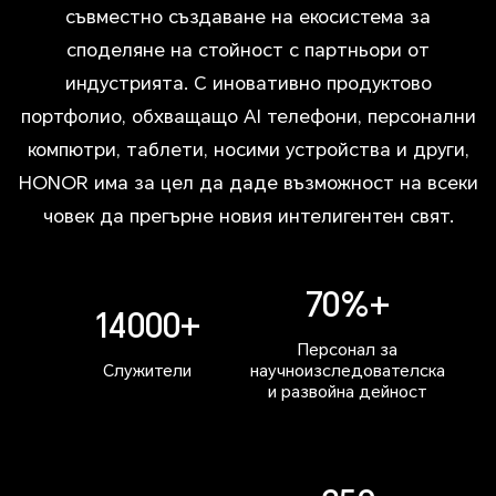
съвместно създаване на екосистема за
споделяне на стойност с партньори от
индустрията. С иновативно продуктово
портфолио, обхващащо AI телефони, персонални
компютри, таблети, носими устройства и други,
HONOR има за цел да даде възможност на всеки
човек да прегърне новия интелигентен свят.
70%+
14000+
Персонал за
Служители
научноизследователска
и развойна дейност