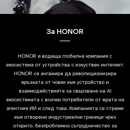
За HONOR
HONOR е водеща глобална компания с
екосистема от устройства с изкуствен интелект.
HONOR се ангажира да революционизира
връзката от човек към устройство и
взаимодействията за свързване на AI
екосистемата с всички потребители от ерата на
агентния ИИ и след това. Компанията се стреми
към отворени индустриални граници чрез
открито, безпроблемно сътрудничество за