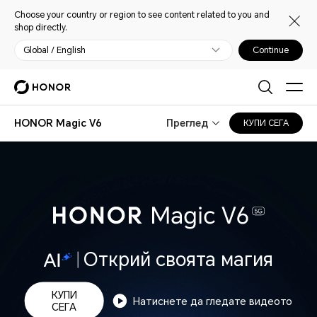
Choose your country or region to see content related to you and
shop directly.
Global / English
Continue
HONOR Magic V6
Преглед
КУПИ СЕГА
Открий своята магия
КУПИ
Натиснете да гледате видеото
СЕГА