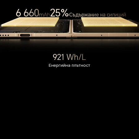
6 660
25%
mAh
Съдържание на силиций
921 Wh/L
Енергийна плътност