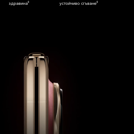
8
8
здравина
устойчиво сгъване