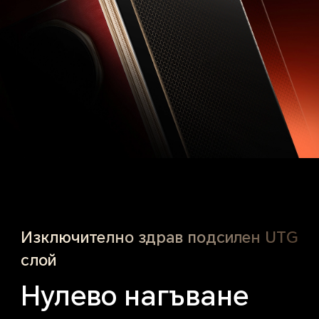
Изключително здрав подсилен UTG
слой
Нулево нагъване