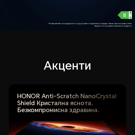
*Изображенията на продуктите и съдържанието на дисплея са предоставени само за справка, моля,
обърнете се към действителните продукти.
Акценти
HONOR Anti-Scratch NanoCrystal
Shield
Кристална яснота.
Безкомпромисна здравина.