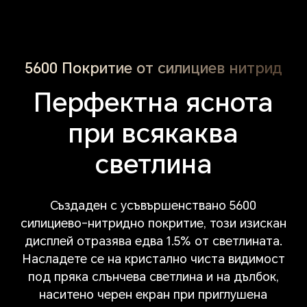
5600 Покритие от силициев нитрид
Перфектна яснота
при всякаква
светлина
Създаден с усъвършенствано 5600
силициево-нитридно покритие, този изискан
дисплей отразява едва 1.5% от светлината.
Насладете се на кристално чиста видимост
под пряка слънчева светлина и на дълбок,
наситено черен екран при приглушена