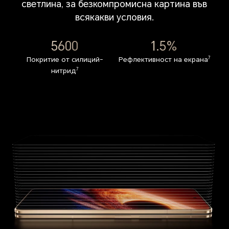
светлина, за безкомпромисна картина във
всякакви условия.
1.5%
5600
4.2%
1.5%
Рефлективност на екрана
Рефлективност на екрана
7
Покритие от силиций-
Рефлективност на екрана
7
нитрид