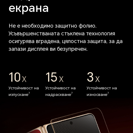
екрана
Не е необходимо защитно фолио.
Усъвършенстваната стъклена технология
осигурява вградена, цялостна защита, за да
запази дисплея ви безупречен.
10
15
3
X
X
X
Устойчивост на
Устойчивост на
Устойчивост на
7
7
7
изпускане
надраскване
износване