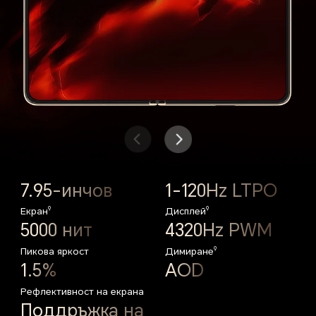
7.95-инчов
6.52-инчов
1-120Hz LTPO
1-120Hz LTPO
9
9
9
9
Екран
Екран
Дисплей
Дисплей
5000 нит
6000 нит
4320Hz PWM
4320Hz PWM
9
9
Пикова яркост
Пикова яркост
Димиране
Димиране
1.5%
1.5%
AOD
AOD
Рефлективност на екрана
Рефлективност на екрана
Поддръжка на
Поддръжка на