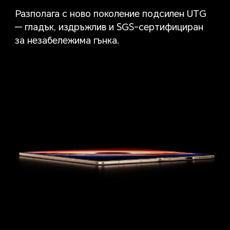
Разполага с ново поколение подсилен UTG
— гладък, издръжлив и SGS-сертифициран
за незабележима гънка.