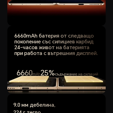
6660mAh батерия от следващо
поколение със силициев карбид
24-часов живот на батерията
при работа с вътрешния дисплей.
1
6660
25%
mAh
съдържание на силиций
9.0 мм дебелина,
224 г тегло.
2