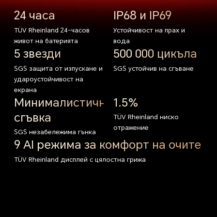
24 часа
IP68 и IP69
TÜV Rheinland 24-часов
Устойчивост на
прах и
живот на батерията
вода
5 звезди
500 000 цикъла
SGS защита от изпускане и
SGS устойчив на сгъване
удароустойчивост на
екрана
Минималистична
1.5%
сгъвка
TÜV Rheinland ниско
отражение
SGS незабележима гънка
9 AI режима за комфорт на очите
TÜV Rheinland дисплей
с цялостна грижа