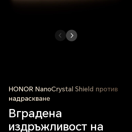
HONOR Magic V6
Друг телефон
HONOR NanoCrystal
Shield против
надраскване
Вградена
издръжливост на