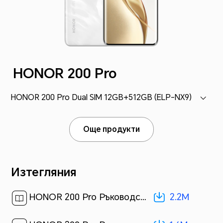
HONOR 200 Pro
HONOR 200 Pro Dual SIM 12GB+512GB (ELP-NX9)
Още продукти
Изтегляния
2.2M
HONOR 200 Pro Ръководство за бърз старт-(Magic OS 8.0_02,ELP-NX9,bg)[ 2.2M ]