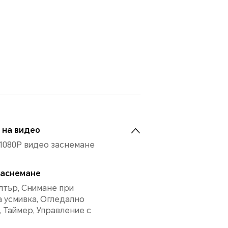
 на видео
1080P видео заснемане
заснемане
лтър, Снимане при
а усмивка, Огледално
 Таймер, Управление с