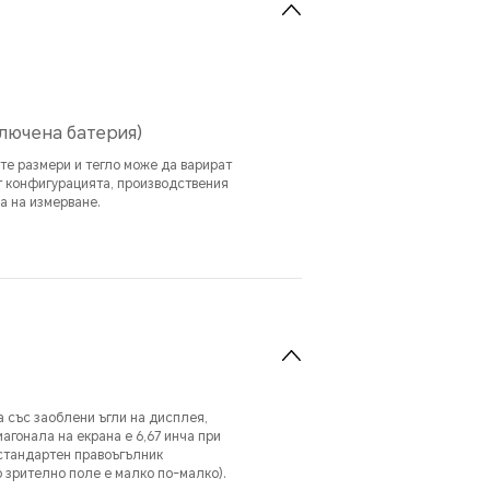
включена батерия)
е размери и тегло може да варират
т конфигурацията, производствения
а на измерване.
 със заоблени ъгли на дисплея,
агонала на екрана е 6,67 инча при
стандартен правоъгълник
 зрително поле е малко по-малко).