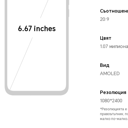
Съотношен
20:9
6.67 inches
Цвят
1.07 милион
Вид
AMOLED
Резолюция
1080*2400
*Резолюцията е 
правоъгълник, п
малко по-малко.