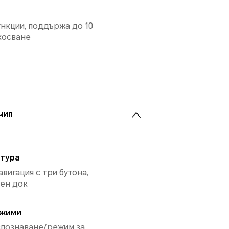
нкции, поддържа до 10
косване
чип
атура
вигация с три бутона,
ен док
ежими
зпознаване/режим за