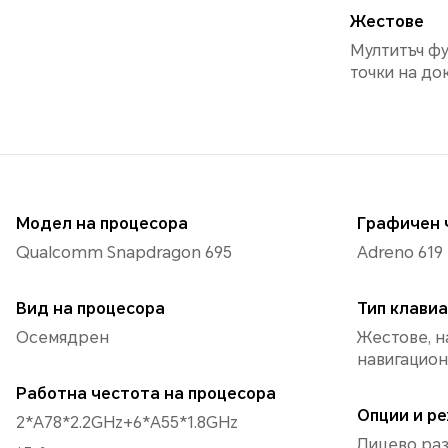
Жестове
Мултитъч фу
точки на до
Модел на процесора
Графичен 
Qualcomm Snapdragon 695
Adreno 619
Вид на процесора
Тип клави
Осемядрен
Жестове, на
навигацион
Работна честота на процесора
Опции и р
2*A78*2.2GHz+6*A55*1.8GHz
Лицево ра