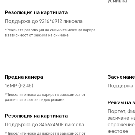
усмивка
Резолюция на картината
Поддържа до 9216*6912 пиксела
*Реалната резолюция на снимките може да варира
в зависимост от режима на снимане.
Предна камера
Заснемане
16MP (F2.45)
Поддържа 
*Пикселите може да варират в зависимост от
различните фото и видео режими.
Режим на 
Портет, Фи
Резолюция на картината
засичане н
Поддържа до 3456x4608 пиксела
отражение,
жестове
*Пикселите може да варират в зависимост от