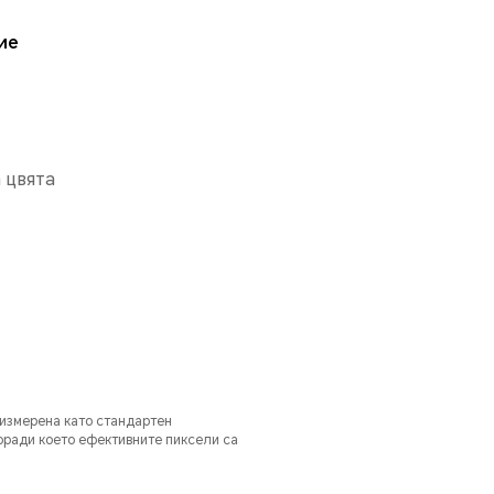
ие
а цвята
измерена като стандартен
оради което ефективните пиксели са