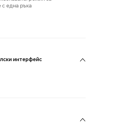
 с една ръка
лски интерфейс