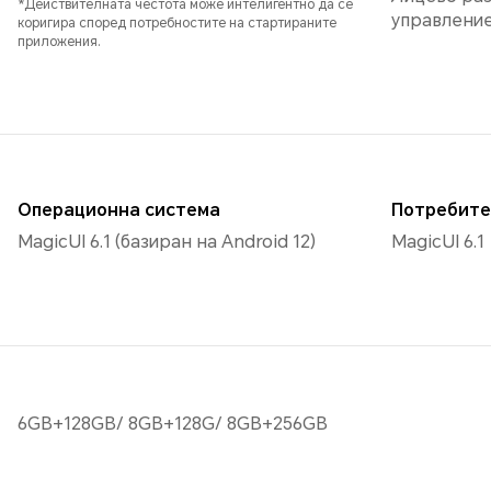
*Действителната честота може интелигентно да се
управление
коригира според потребностите на стартираните
приложения.
Операционна система
Потребите
MagicUI 6.1 (базиран на Android 12)
MagicUI 6.1
6GB+128GB/ 8GB+128G/ 8GB+256GB