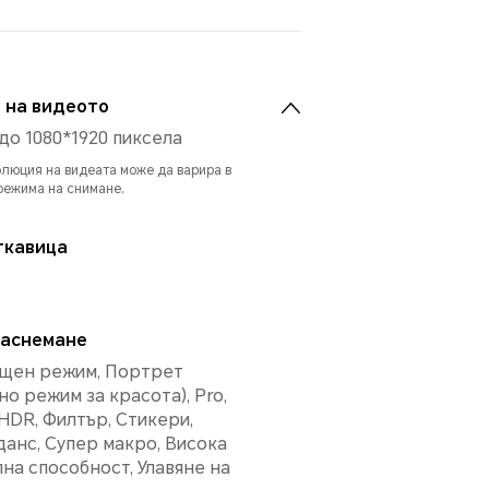
 на видеото
о 1080*1920 пиксела
люция на видеата може да варира в
режима на снимане.
ткавица
заснемане
ощен режим, Портрет
но режим за красота), Pro,
HDR, Филтър, Стикери,
данс, Супер макро, Висока
на способност, Улавяне на