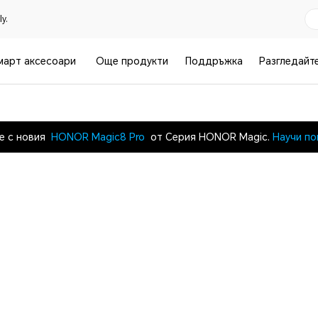
y.
март аксесоари
Още продукти
Поддръжка
Разгледайт
се с новия
HONOR Magic8 Pro
от Серия HONOR Magic.
Научи по