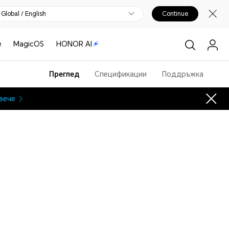
Global / English
Continue
е
MagicOS
HONOR AI
Преглед
Спецификации
Поддръжка
вече