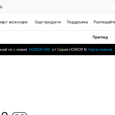
y.
март аксесоари
Още продукти
Поддръжка
Разгледайт
Преглед
знай се с новия
HONOR 600
от Серия HONOR N.
Научи повече