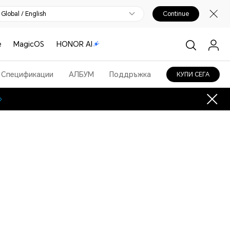
Global / English
Continue
е
MagicOS
HONOR AI
Спецификации
АЛБУМ
Поддръжка
КУПИ СЕГА