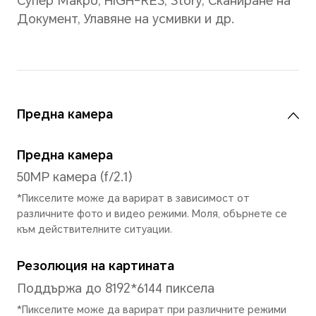
навигационен док
Опции и режими
Разпознаване на лице/Режи
Тъмен режим/Клониране на
Множество прозорци/Закл
приложения/Двойно прило