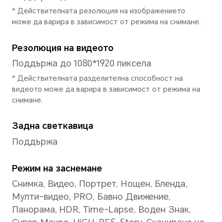
Работна честота на проце
2*A76 2.4GHz + 6*A55 2.0GH
* Действителната честота може 
интелигентно спред натоварване
Графичен чип
Mali-G57 MC2
Тип клавиатура
Жестове, навигация с три к