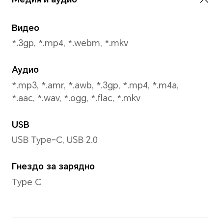
режими. Моля, обърнете се към 
ситуации.
Заснемане на видео
Поддържа до 1080P видео 
Режим на заснемане
Снимка, Видео, Портрет, Н
Lapse, Мулти-видео, Воден 
Улавяне на усмивки, Огледа