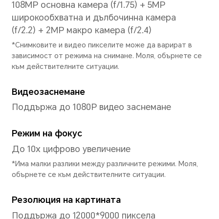
Процесор
Модел на процесора
MediaTek Dimensity 6080
Вид на процесора
осем-ядрен