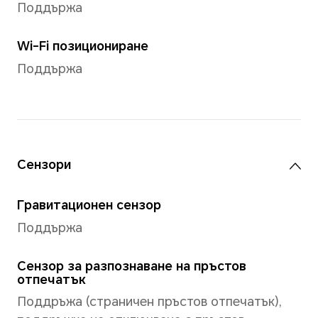
Предна камера
Предна камера
50MP камера (f/2.1)
*Пикселите може да варират в за
различните фото и видео режими.
към действителните ситуации.