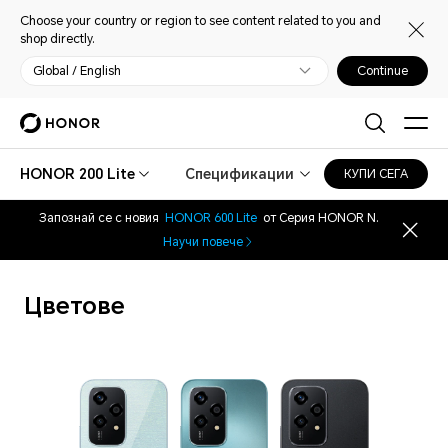
Choose your country or region to see content related to you and
shop directly.
Global / English
Continue
HONOR 200 Lite
Спецификации
КУПИ СЕГА
Запознай се с новия
HONOR 600 Lite
от Серия HONOR N.
Научи повече