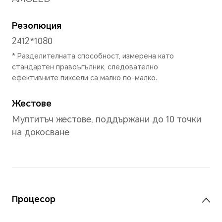
Тегло
Прибл. 166 гр (включително
*Размерът, теглото на продукта 
зависимост от неговата конфигур
производствен процес и методи 
Екран