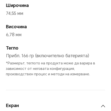
Starry Blue
,
Cyan Lake
,
Размери и тегло