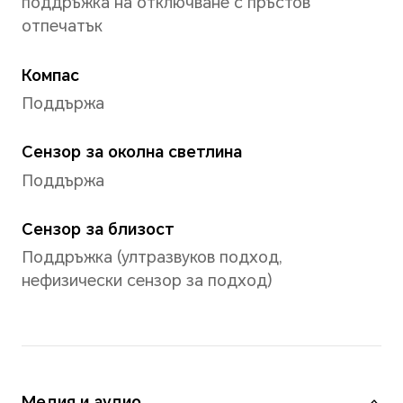
Резолюция на картината
Поддържа до 8192*6144 пик
*Пикселите може да варират при
на снимки. Моля, обърнете се къ
ситуации.
Резолюция на видеото
Поддържа до 1080*1920 пик
*Пикселите може да варират при