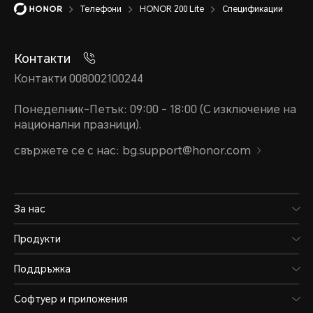
Телефони
HONOR 200 Lite
Спецификации
Капацитет на батерията
Контакти
4500 mAh (типична стойнос
Контакти 008002100244
*Номиналният капацитет е 4400 
Понеделник-Петък: 09:00 - 18:00 (С изключение на
национални празници).
батерия)
свържете се с нас: bg.support@honor.com
Вид батерия
За нас
Литиево-йонна полимерна 
Продукти
Поддръжка
Кабелно зареждане
Софтуер и приложения