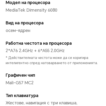
Размер
6,7 инча
* С дизайн със заоблени ъгли, при
диагоналната дължина на екрана е
според стандартния правоъгълни
видима площ е малко по-малка).
Съотношение
20.1:9