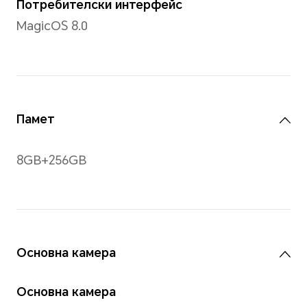
2412*1080
* Разделителната способност, из
стандартен правоъгълник, следо
ефективните пиксели са малко по
Жестове
Мултитъч жестове, поддърж
на докосване