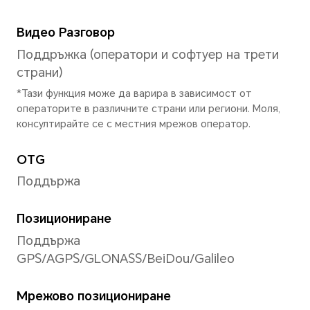
Задна светкавица
Поддържа
Режим на заснемане
Снимка, Видео, Портрет, Но
Мулти-видео, PRO, Бавно Д
Панорама, HDR, Time-Lapse
Супер Макро, HIGH-RES, Sto
Документ, Улавяне на усмив