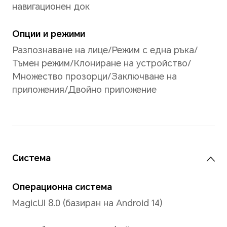
Цвят
6,7 милиона цвята, 100% DC
*Екранът поддържа 1,07 милиарда
Вид
AMOLED
Резолюция