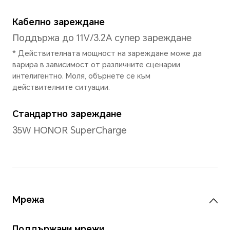
Основна камера
Основна камера
108MP основна камера (f/1.7
широкообхватна и дълбочи
(f/2.2) + 2MP макро камера (
*Снимковите и видео пикселите м
зависимост от режима на снимане
към действителните ситуации.