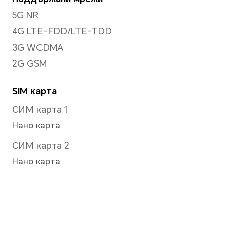
Видеозаснемане
Поддържа до 1080P видео 
Режим на фокус
До 10x цифрово увеличение
*Има малки разлики между различ
обърнете се към действителните
Резолюция на картината