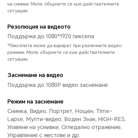
Система
Операционна система
MagicUI 8.0 (базиран на Andr
Потребителски интерфейс
MagicOS 8.0