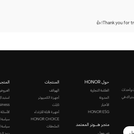
Thank you for tr
حول HONOR
المنتجات
المتجر
ت وأحداث
العلامة التجارية
الهواتف
العروض
الاشتراك في
المدونة
أجهزة الكمبيوتر
استبدال
الأخبار
تابلت
siness
HONOR ESG
أجهرة قابلة للارتداء
الأسئلة 
HONOR CHOICE
سياسة ا
متجر هـــونر المعتمد
الملحقات
سياسة ا
يل
دبي مول
بنود الش