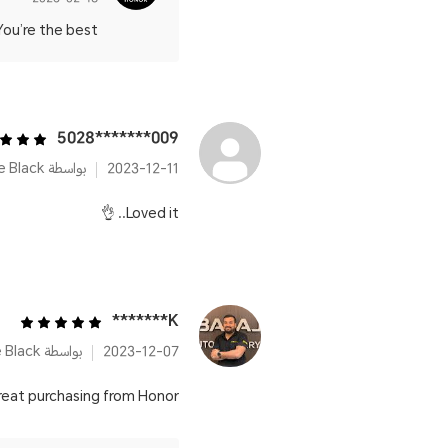
re the best ! 👍
009*******5028
2023-12-11
بواسطة HONOR Band 7 Meteorite Black
Loved it.. 👌
K*******
2023-12-07
بواسطة HONOR Band 7 Meteorite Black
great purchasing from Honor