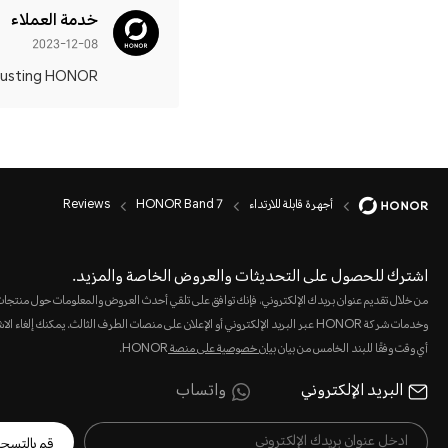
خدمة العملاء
2023-12-08
usting HONOR! 👍
أجهرة قابلة للارتداء
HONOR Band 7
Reviews
اشترك للحصول على التحديثات والعروض الخاصة والمزيد.
من خلال تقديم عنوان بريدك الإلكتروني، فإنك توافق على تلقي أحدث العروض والمعلومات حول منتجا
وخدمات شركة HONOR عبر البريد الإلكتروني أو الإعلان على منصات الطرف الثالث. يمكنك إلغاء 
أي وقت وفقًا للبند الخامس من بيان
بيان خصوصية على منصة
HONOR.
البريد الإلكتروني
واتساب
قم بالتسج