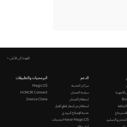
العودة الى الأعلى
الدعم
البرمجيات والتطبيقات
مراكز الخدمة
MagicOS
 الأجهزة
سياسة الضمان
HONOR Connect
Bu
استعلام الضمان
Device Clone
الشائعة
استعلام عن أسعار قطع الغيار
لاسترجاع
خدمة الإصلاح البريدي
لشحن والتسليم
Honor MagicOS تحديثات
راء
أمان نظام