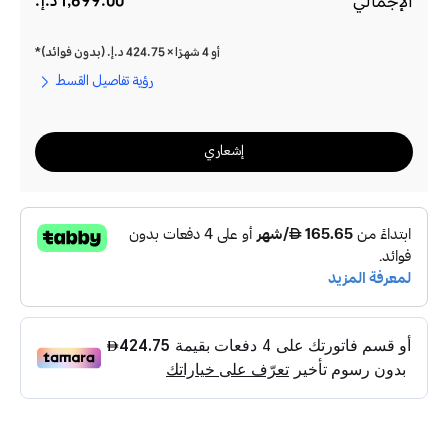
الإجمالي
1,699.00 د.إ.‏‏
أو 4 شهرًا × 424.75 د.إ.‏‏ (بدون فوائد)*
رؤية تفاصيل القسط
إشعاري