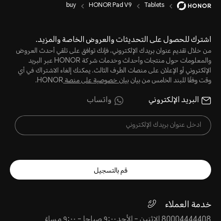
buy
HONOR Pad V9
Tablets
اشترك للحصول على التحديثات والعروض الخاصة والمزيد.
من خلال تقديم عنوان بريدك الإلكتروني، فإنك توافق على تلقي أحدث العروض
والمعلومات حول منتجات وأحداث وخدمات شركة HONOR عبر البريد
الإلكتروني أو الإعلان على منصات الطرف الثالث. يمكنك إلغاء الاشتراك في أي
وقت وفقًا للبند الخامس من بيان
بيان خصوصية على منصة
HONOR.
البريد الإلكتروني
واتساب
قم بالتسجيل
خدمة العملاء
80004444408 الإثنين - الأحد٩:٠٠ صباحا - ٩:٠٠ مساءً