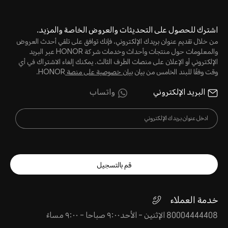
اشترك للحصول على التحديثات والعروض الخاصة والمزيد.
من خلال تقديم عنوان بريدك الإلكتروني، فإنك توافق على تلقي أحدث العروض
والمعلومات حول منتجات وأحداث وخدمات شركة HONOR عبر البريد
الإلكتروني أو الإعلان على منصات الطرف الثالث. يمكنك إلغاء الاشتراك في أي
وقت وفقًا للبند الخامس من بيان
بيان خصوصية على منصة
HONOR.
البريد الإلكتروني
واتساب
قم بالتسجيل
خدمة العملاء
80004444408 الإثنين - الأحد٩:٠٠ صباحا - ٩:٠٠ مساءً