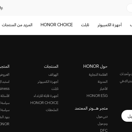
y.
ف
أجهزة الكمبيوتر
تابلت
HONOR CHOICE
المزيد من المنتجات
حول HONOR
المنتجات
المتجر
ت وأحداث
العلامة التجارية
الهواتف
العروض
الاشتراك في
المدونة
أجهزة الكمبيوتر
استبدال
الأخبار
تابلت
siness
HONOR ESG
أجهرة قابلة للارتداء
الأسئلة 
HONOR CHOICE
سياسة ا
متجر هـــونر المعتمد
الملحقات
سياسة ا
يل
دبي مول
بنود الش
ريم مول
HONOR ن
DFC