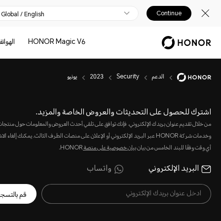
Continue
Global / English
HONOR Magic V6
الهوات
الدعم
Security
2023
يونيو
اشترك للحصول على التحديثات والعروض الخاصة والمزيد.
من خلال تقديم عنوان بريدك الإلكتروني، فإنك توافق على تلقي أحدث العروض والمعلومات حول منتجا
وخدمات شركة HONOR عبر البريد الإلكتروني أو الإعلان على منصات الطرف الثالث. يمكنك إلغاء 
أي وقت وفقًا للبند الخامس من بيان
بيان خصوصية على منصة
HONOR.
البريد الإلكتروني
واتساب
قم بالتسج