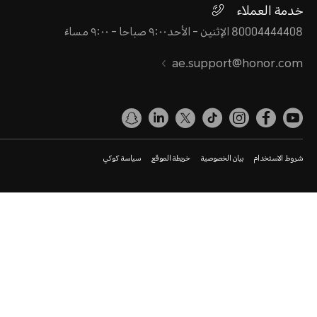
خدمة العملاء
80004444408 الإثنين - الأحد٩:٠٠ صباحا - ٩:٠٠ مساءً
ae.support@honor.com
شروط الاستخدام
بيان الخصوصية
خريطة الموقع
سياسة كوكي