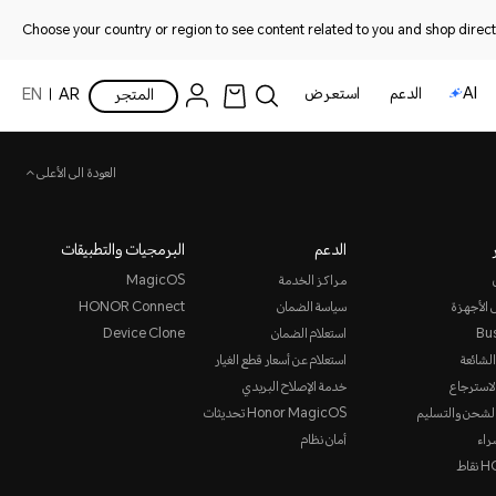
Choose your country or region to see content related to you and shop directl
AI
الدعم
استعرض
المتجر
AR
EN
العودة الى الأعلى
الدعم
البرمجيات والتطبيقات
مراكز الخدمة
MagicOS
 الأجهزة
سياسة الضمان
HONOR Connect
Bu
استعلام الضمان
Device Clone
الشائعة
استعلام عن أسعار قطع الغيار
لاسترجاع
خدمة الإصلاح البريدي
لشحن والتسليم
Honor MagicOS تحديثات
راء
أمان نظام
قاط