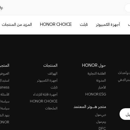
y.
ف
أجهزة الكمبيوتر
تابلت
HONOR CHOICE
المزيد من المنتجات
حول HONOR
المنتجات
المتجر
ت وأحداث
العلامة التجارية
الهواتف
العروض
الاشتراك في
المدونة
أجهزة الكمبيوتر
استبدال
الأخبار
تابلت
siness
HONOR ESG
أجهرة قابلة للارتداء
الأسئلة 
HONOR CHOICE
سياسة ا
متجر هـــونر المعتمد
الملحقات
سياسة ا
يل
دبي مول
بنود الش
ريم مول
HONOR ن
DFC