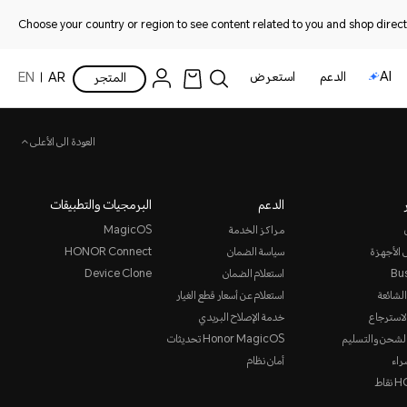
Choose your country or region to see content related to you and shop directl
AI
الدعم
استعرض
المتجر
AR
EN
العودة الى الأعلى
الدعم
البرمجيات والتطبيقات
مراكز الخدمة
MagicOS
 الأجهزة
سياسة الضمان
HONOR Connect
Bu
استعلام الضمان
Device Clone
الشائعة
استعلام عن أسعار قطع الغيار
لاسترجاع
خدمة الإصلاح البريدي
لشحن والتسليم
Honor MagicOS تحديثات
راء
أمان نظام
قاط