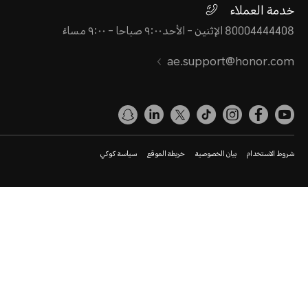
خدمة العملاء
80004444408 الإثنين - الأحد٩:٠٠ صباحا - ٩:٠٠ مساءً
ae.support@honor.com
شروط الاستخدام
بيان الخصوصية
خريطة الموقع
سياسة كوكي