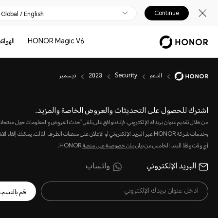
Continue
Global / English
HONOR Magic V6
الهوات
الدعم
Security
2023
ديسمبر
اشترك للحصول على التحديثات والعروض الخاصة والمزيد.
من خلال تقديم عنوان بريدك الإلكتروني، فإنك توافق على تلقي أحدث العروض والمعلومات حول منتجا
وخدمات شركة HONOR عبر البريد الإلكتروني أو الإعلان على منصات الطرف الثالث. يمكنك إلغاء 
أي وقت وفقًا للبند الخامس من بيان
بيان خصوصية على منصة
HONOR.
البريد الإلكتروني
واتساب
قم بالتسج