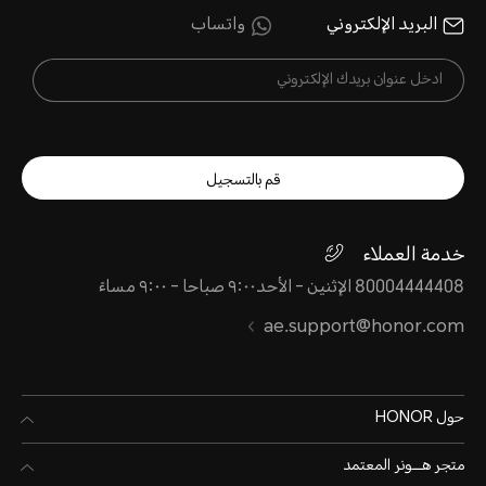
البريد الإلكتروني
واتساب
قم بالتسجيل
خدمة العملاء
80004444408 الإثنين - الأحد٩:٠٠ صباحا - ٩:٠٠ مساءً
ae.support@honor.com
حول HONOR
متجر هـــونر المعتمد