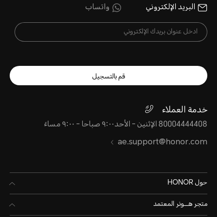
البريد الإلكتروني
واتساب
قم بالتسجيل
خدمة العملاء
80004444408 الإثنين - الأحد٩:٠٠ صباحا - ٩:٠٠ مساءً
ae.support@honor.com
حول HONOR
متجر هـــونر المعتمد