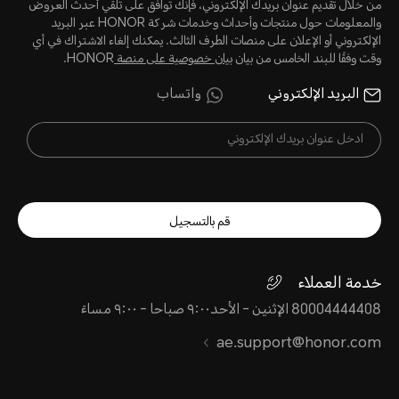
من خلال تقديم عنوان بريدك الإلكتروني، فإنك توافق على تلقي أحدث العروض
والمعلومات حول منتجات وأحداث وخدمات شركة HONOR عبر البريد
الإلكتروني أو الإعلان على منصات الطرف الثالث. يمكنك إلغاء الاشتراك في أي
وقت وفقًا للبند الخامس من بيان
بيان خصوصية على منصة
HONOR.
البريد الإلكتروني
واتساب
قم بالتسجيل
خدمة العملاء
80004444408 الإثنين - الأحد٩:٠٠ صباحا - ٩:٠٠ مساءً
ae.support@honor.com