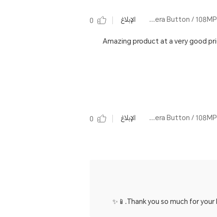
بواسطة Bundle-HONOR 400 Lite Velvet Black / AI Camera Button / 108MP Street Style Portrait / 3500nits AMOLED Display / 5230mAh Large Battery
الإبلاغ
0
Amazing product at a very good pric
بواسطة HONOR 400 Lite Velvet Grey / AI Camera Button / 108MP Street Style Portrait / 3500nits AMOLED Display / 5230mAh Large Battery
الإبلاغ
0
Thank you so much for your 