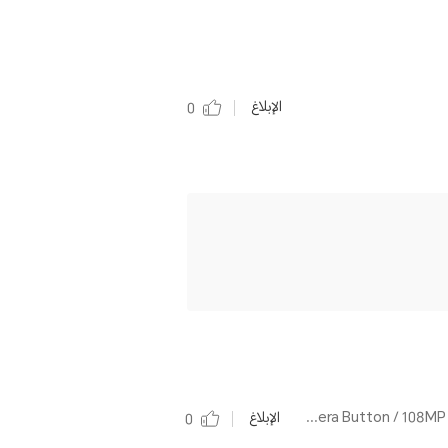
الإبلاغ
0
بواسطة HONOR 400 Lite Velvet Grey / AI Camera Button / 108MP Street Style Portrait / 3500nits AMOLED Display / 5230mAh Large Battery
الإبلاغ
0