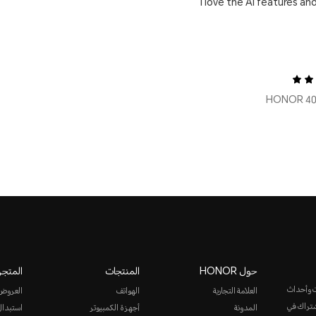
I love the AI features an
حول HONOR
المنتجات
المتجر
ت وأحداث
العلامة التجارية
الهواتف
العروض
الاشتراك في
المدونة
أجهزة الكمبيوتر
استبدال