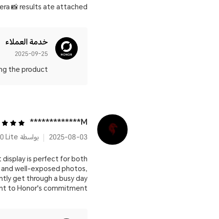
ra 📸 results ate attached
خدمة العملاء
2025-09-25
 the product! 💯
M*************
2025-08-03
بواسطة HONOR 400 Lite
 display is perfect for both
p and well-exposed photos,
ently get through a busy day
ment to Honor's commitment