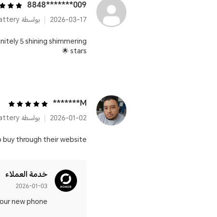
009*******8848
2026-03-17
initely 5 shining shimmering
stars 🌟
M*******
2026-01-02
o buy through their website
خدمة العملاء
2026-01-03
r new phone.📱✨