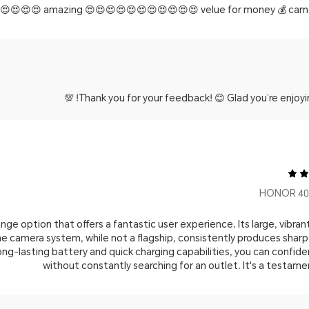
😊😍😍😍😍 amazing 😍😍😍😍😍😍😍😍😍😍😍 velue for money 💰 came
Thank you for your feedback! 😊 Glad you’re enjoying
ange option that offers a fantastic user experience. Its large, vibrant
 camera system, while not a flagship, consistently produces shar
 long-lasting battery and quick charging capabilities, you can confid
without constantly searching for an outlet. It's a testa