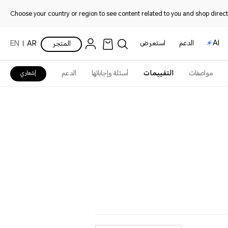
Choose your country or region to see content related to you and shop directl
AI
الدعم
استعرض
المتجر
AR
EN
مواصفات
التقييمات
أسئلة وإجاباتها
الدعم
إشعاري