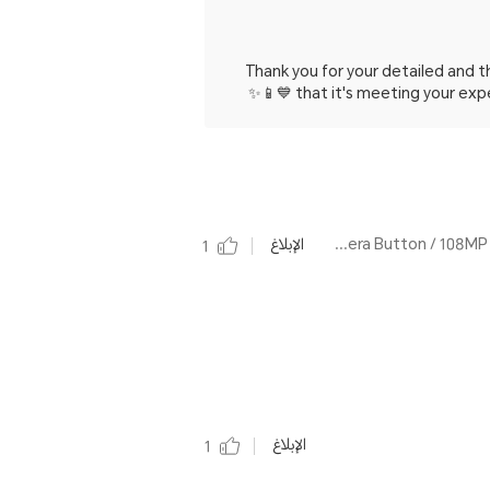
Thank you for your detailed and 
that it's meeting your expec
بواسطة HONOR 400 Lite Velvet Grey / AI Camera Button / 108MP Street Style Portrait / 3500nits AMOLED Display / 5230mAh Large Battery
الإبلاغ
1
الإبلاغ
1