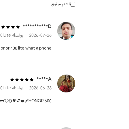
مُشترٍ موثوق
D***********
2026-07-26
بواسطة HONOR 400 Lite
nor 400 lite what a phone.....
A*****
2026-06-26
بواسطة HONOR 400 Lite
HONOR 600❤️‍🩹💕💝💞💘♥️♥️💖💞💖💓💖💖💞💖💞💖♥️💖♥️