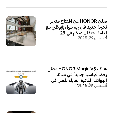
تعلن HONOR عن افتتاح متجر
تجربة جديد في ريم مول بأبوظبي مع
إقامة احتفال ضخم في 29
أغسطس 29, 2025
أغسطس
هاتف HONOR Magic V5 يحقق
رقمًا قياسياً جديداً في متانة
الهواتف الذكية القابلة للطي في
أغسطس 25, 2025
غينيس للأرقام القياسية