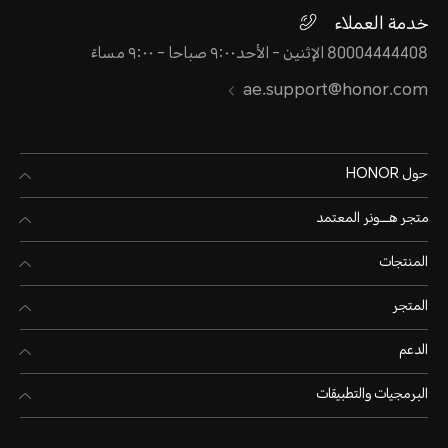
خدمة العملاء
80004444408 الإثنين - الأحد٩:٠٠ صباحا - ٩:٠٠ مساءً
ae.support@honor.com
حول HONOR
متجر هـــونر المعتمد
المنتجات
المتجر
الدعم
البرمجيات والتطبيقات