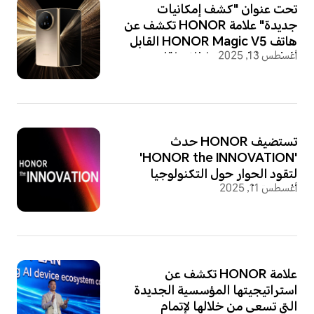
تحت عنوان "كشف إمكانيات
جديدة" علامة HONOR تكشف عن
هاتف HONOR Magic V5 القابل
أغسطس 13, 2025
للطي خلال حدث إطلاق إقليمي
فاخر في دبي
تستضيف HONOR حدث
'HONOR the INNOVATION'
لتقود الحوار حول التكنولوجيا
أغسطس 11, 2025
المستقبلية.
علامة HONOR تكشف عن
استراتيجيتها المؤسسية الجديدة
التي تسعى من خلالها لإتمام