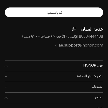
قم بالتسجيل
خدمة العملاء
80004444408 الإثنين - الأحد٩:٠٠ صباحا - ٩:٠٠ مساءً
ae.support@honor.com
حول HONOR
متجر هـــونر المعتمد
المنتجات
المتجر