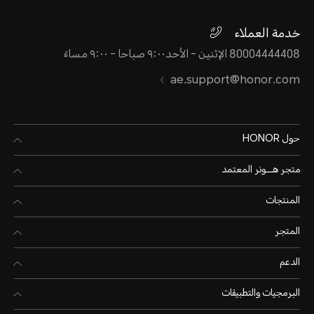
خدمة العملاء
80004444408 الإثنين - الأحد٩:٠٠ صباحا - ٩:٠٠ مساءً
ae.support@honor.com
حول HONOR
متجر هـــونر المعتمد
المنتجات
المتجر
الدعم
البرمجيات والتطبيقات