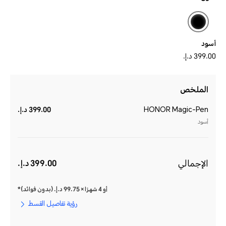
أسود
399.00 د.إ.‏‏
الملخص
HONOR Magic-Pen
399.00 د.إ.‏‏
أسود
الإجمالي
399.00 د.إ.‏‏
أو 4 شهرًا × 99.75 د.إ.‏‏ (بدون فوائد)*
رؤية تفاصيل القسط