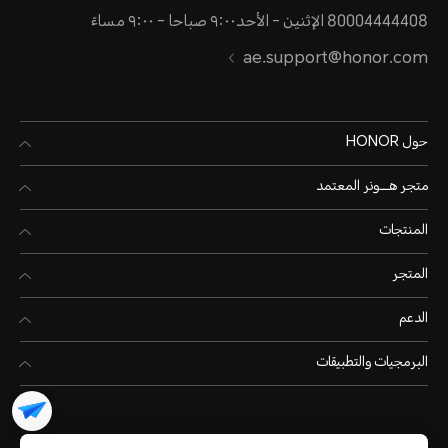
80004444408 الإثنين - الأحد٩:٠٠ صباحا - ٩:٠٠ مساءً
ae.support@honor.com
حول HONOR
متجر هـــونر المعتمد
المنتجات
المتجر
الدعم
البرمجيات والتطبيقات