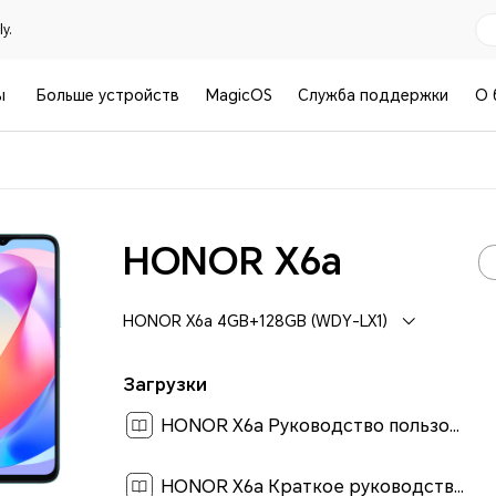
y.
ы
Больше устройств
MagicOS
Служба поддержки
О 
HONOR X6a
HONOR X6a 4GB+128GB (WDY-LX1)
Загрузки
HONOR X6a Руководство пользователя-(MagicOS 7.1_01,ru)[ 0.6M ]
HONOR X6a Краткое руководство пользователя-(Magic OS 7.1_01,WDY-LX1,ru)[ 0.4M ]