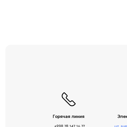
Приложения и
уведомления
Прочие сведения
Служебные
программы
Сообщения
Сторонние
приложения
Умная помощь
Управление
телефоном
Хранилище
Горячая линия
Эле
+998 78 147 16 77
uz_su